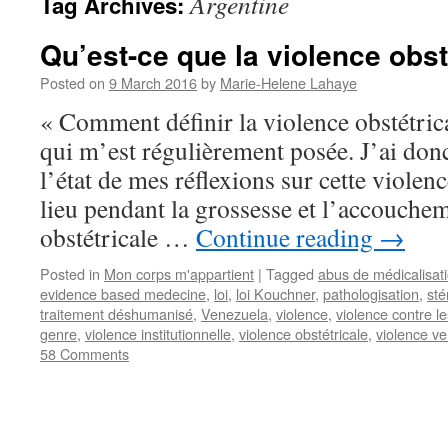
Argentine
Tag Archives:
Qu’est-ce que la violence obst
Posted on
9 March 2016
by
Marie-Helene Lahaye
« Comment définir la violence obstétrica
qui m’est régulièrement posée. J’ai donc
l’état de mes réflexions sur cette violenc
lieu pendant la grossesse et l’accouche
obstétricale …
Continue reading
→
Posted in
Mon corps m'appartient
|
Tagged
abus de médicalisat
evidence based medecine
,
loi
,
loi Kouchner
,
pathologisation
,
sté
traitement déshumanisé
,
Venezuela
,
violence
,
violence contre 
genre
,
violence institutionnelle
,
violence obstétricale
,
violence ve
58 Comments