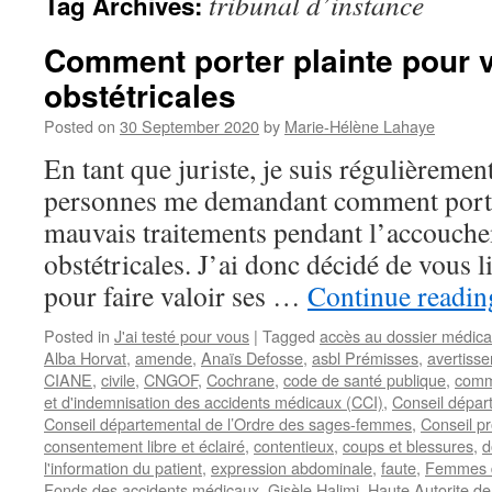
tribunal d’instance
Tag Archives:
Comment porter plainte pour 
obstétricales
Posted on
30 September 2020
by
Marie-Hélène Lahaye
En tant que juriste, je suis régulièremen
personnes me demandant comment porter
mauvais traitements pendant l’accouche
obstétricales. J’ai donc décidé de vous l
pour faire valoir ses …
Continue readi
Posted in
J'ai testé pour vous
|
Tagged
accès au dossier médica
Alba Horvat
,
amende
,
Anaïs Defosse
,
asbl Prémisses
,
avertiss
CIANE
,
civile
,
CNGOF
,
Cochrane
,
code de santé publique
,
comm
et d'indemnisation des accidents médicaux (CCI)
,
Conseil dépar
Conseil départemental de l’Ordre des sages-femmes
,
Conseil pr
consentement libre et éclairé
,
contentieux
,
coups et blessures
,
l'information du patient
,
expression abdominale
,
faute
,
Femmes d
Fonds des accidents médicaux
,
Gisèle Halimi
,
Haute Autorite d