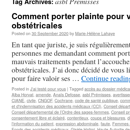
asbl Prémisses
Tag Archives:
Comment porter plainte pour 
obstétricales
Posted on
30 September 2020
by
Marie-Hélène Lahaye
En tant que juriste, je suis régulièremen
personnes me demandant comment porter
mauvais traitements pendant l’accouche
obstétricales. J’ai donc décidé de vous l
pour faire valoir ses …
Continue readi
Posted in
J'ai testé pour vous
|
Tagged
accès au dossier médica
Alba Horvat
,
amende
,
Anaïs Defosse
,
asbl Prémisses
,
avertiss
CIANE
,
civile
,
CNGOF
,
Cochrane
,
code de santé publique
,
comm
et d'indemnisation des accidents médicaux (CCI)
,
Conseil dépar
Conseil départemental de l’Ordre des sages-femmes
,
Conseil pr
consentement libre et éclairé
,
contentieux
,
coups et blessures
,
l'information du patient
,
expression abdominale
,
faute
,
Femmes d
Fonds des accidents médicaux
,
Gisèle Halimi
,
Haute Autorite d