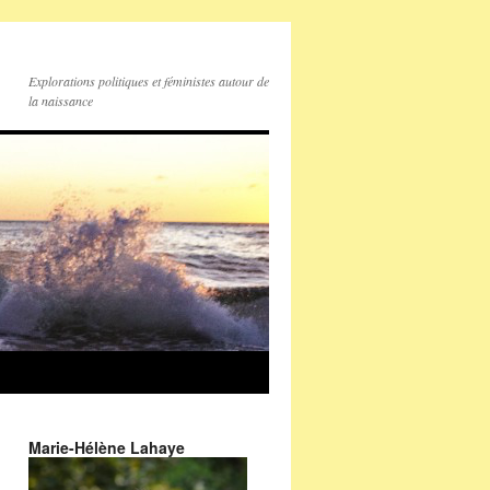
Explorations politiques et féministes autour de
la naissance
Marie-Hélène Lahaye