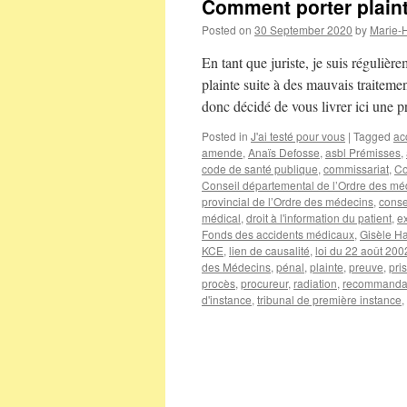
Comment porter plaint
Posted on
30 September 2020
by
Marie-
En tant que juriste, je suis réguli
plainte suite à des mauvais traiteme
donc décidé de vous livrer ici une 
Posted in
J'ai testé pour vous
|
Tagged
ac
amende
,
Anaïs Defosse
,
asbl Prémisses
,
code de santé publique
,
commissariat
,
Co
Conseil départemental de l’Ordre des mé
provincial de l’Ordre des médecins
,
conse
médical
,
droit à l'information du patient
,
e
Fonds des accidents médicaux
,
Gisèle Ha
KCE
,
lien de causalité
,
loi du 22 août 2002
des Médecins
,
pénal
,
plainte
,
preuve
,
pri
procès
,
procureur
,
radiation
,
recommanda
d'instance
,
tribunal de première instance
,