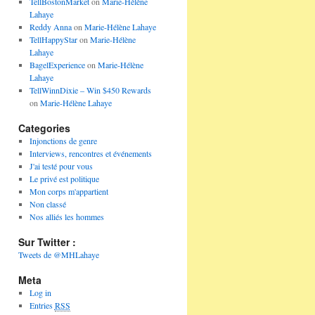
TellBostonMarket
on
Marie-Hélène
Lahaye
Reddy Anna
on
Marie-Hélène Lahaye
TellHappyStar
on
Marie-Hélène
Lahaye
BagelExperience
on
Marie-Hélène
Lahaye
TellWinnDixie – Win $450 Rewards
on
Marie-Hélène Lahaye
Categories
Injonctions de genre
Interviews, rencontres et événements
J'ai testé pour vous
Le privé est politique
Mon corps m'appartient
Non classé
Nos alliés les hommes
Sur Twitter :
Tweets de @MHLahaye
Meta
Log in
Entries
RSS