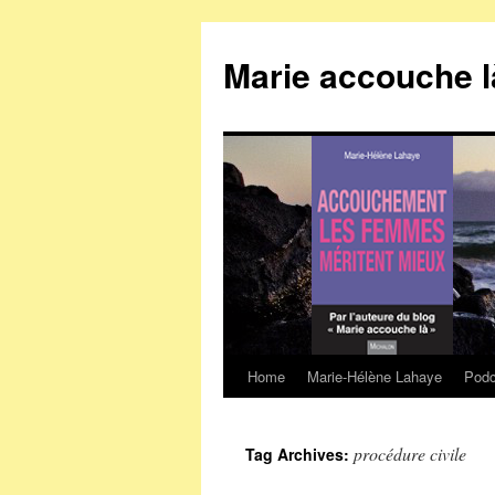
Marie accouche l
Home
Marie-Hélène Lahaye
Podc
Skip
to
procédure civile
Tag Archives:
content