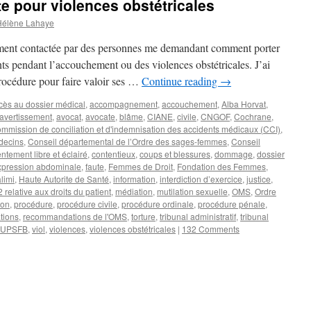
e pour violences obstétricales
Hélène Lahaye
èrement contactée par des personnes me demandant comment porter
nts pendant l’accouchement ou des violences obstétricales. J’ai
procédure pour faire valoir ses …
Continue reading
→
cès au dossier médical
,
accompagnement
,
accouchement
,
Alba Horvat
,
avertissement
,
avocat
,
avocate
,
blâme
,
CIANE
,
civile
,
CNGOF
,
Cochrane
,
mmission de conciliation et d'indemnisation des accidents médicaux (CCI)
,
decins
,
Conseil départemental de l’Ordre des sages-femmes
,
Conseil
ntement libre et éclairé
,
contentieux
,
coups et blessures
,
dommage
,
dossier
xpression abdominale
,
faute
,
Femmes de Droit
,
Fondation des Femmes
,
limi
,
Haute Autorite de Santé
,
information
,
interdiction d’exercice
,
justice
,
 relative aux droits du patient
,
médiation
,
mutilation sexuelle
,
OMS
,
Ordre
son
,
procédure
,
procédure civile
,
procédure ordinale
,
procédure pénale
,
tions
,
recommandations de l'OMS
,
torture
,
tribunal administratif
,
tribunal
UPSFB
,
viol
,
violences
,
violences obstétricales
|
132 Comments