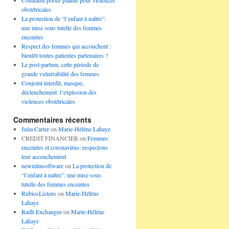
Comment porter plainte pour violences
obstétricales
La protection de “l’enfant à naître”:
une mise sous tutelle des femmes
enceintes
Respect des femmes qui accouchent :
bientôt toutes patientes partenaires ?
Le post-partum, cette période de
grande vulnérabilité des femmes
Conjoint interdit, masque,
déclenchement: l’explosion des
violences obstétricales
Commentaires récents
Julia Carter
on
Marie-Hélène Lahaye
CREDIT FINANCIER
on
Femmes
enceintes et coronavirus: respectons
leur accouchement
newmlmsoftware
on
La protection de
“l’enfant à naître”: une mise sous
tutelle des femmes enceintes
RubiosListens
on
Marie-Hélène
Lahaye
Radh Exchangee
on
Marie-Hélène
Lahaye