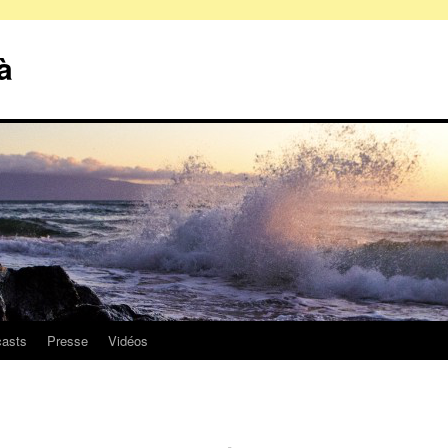
à
asts
Presse
Vidéos