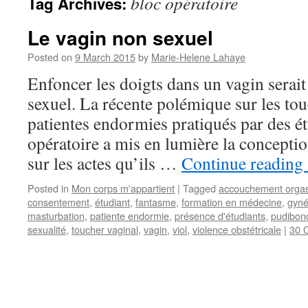
bloc opératoire
Tag Archives:
Le vagin non sexuel
Posted on
9 March 2015
by
Marie-Helene Lahaye
Enfoncer les doigts dans un vagin serait
sexuel. La récente polémique sur les to
patientes endormies pratiqués par des ét
opératoire a mis en lumière la concept
sur les actes qu’ils …
Continue reading
Posted in
Mon corps m'appartient
|
Tagged
accouchement orga
consentement
,
étudiant
,
fantasme
,
formation en médecine
,
gyné
masturbation
,
patiente endormie
,
présence d'étudiants
,
pudibon
sexualité
,
toucher vaginal
,
vagin
,
viol
,
violence obstétricale
|
30 