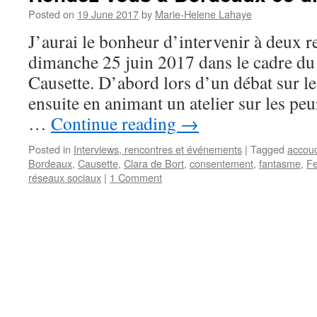
Posted on
19 June 2017
by
Marie-Helene Lahaye
J’aurai le bonheur d’intervenir à deux 
dimanche 25 juin 2017 dans le cadre du 
Causette. D’abord lors d’un débat sur le
ensuite en animant un atelier sur les pe
…
Continue reading
→
Posted in
Interviews, rencontres et événements
|
Tagged
accou
Bordeaux
,
Causette
,
Clara de Bort
,
consentement
,
fantasme
,
Fe
réseaux sociaux
|
1 Comment