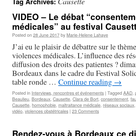
Causette
Tag Archives:
VIDEO – Le débat “consentem
médicales” au festival Causet
Posted on
28 June 2017
by
Marie-Helene Lahaye
J’ai eu le plaisir de débattre sur le th
violences médicales. L’influence des ré
diffusion des droits des patientes ? dim
Bordeaux dans le cadre du Festival Soli
table ronde …
Continue reading
→
Posted in
Interviews, rencontres et événements
|
Tagged
AAD
,
Beaulieu
,
Bordeaux
,
Causette
,
Clara de Bort
,
consentement
,
fa
Causette
,
homophobie
,
maltraitance médicale
,
réseaux sociaux
vidéo
,
violences obstétricales
|
23 Comments
Rendez-vous à Bordeaux ce d