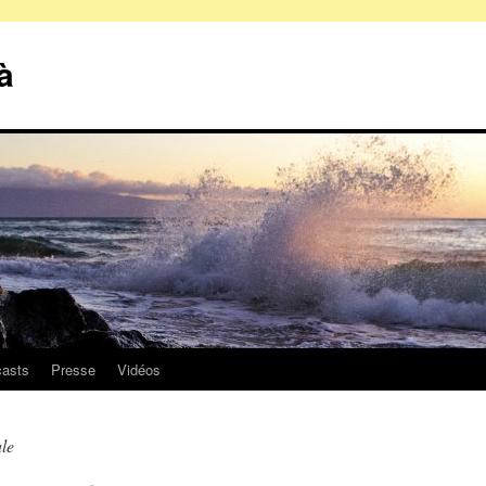
à
asts
Presse
Vidéos
le