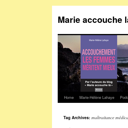
Marie accouche l
Home
Marie-Hélène Lahaye
Podc
Skip
to
maltraitance médica
Tag Archives:
content