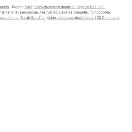
ements
|
Tagged
AAD
,
accouchement à domicile
,
Baptiste Beaulieu
,
ntement
,
fausse-couche
,
Festival Solidaire de Causette
,
homophobie
,
sage-femme
,
Sarah Gandillot
,
vidéo
,
violences obstétricales
|
23 Comments