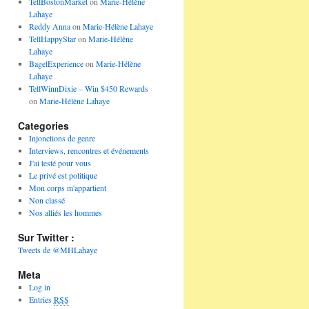
TellBostonMarket
on
Marie-Hélène
Lahaye
Reddy Anna
on
Marie-Hélène Lahaye
TellHappyStar
on
Marie-Hélène
Lahaye
BagelExperience
on
Marie-Hélène
Lahaye
TellWinnDixie – Win $450 Rewards
on
Marie-Hélène Lahaye
Categories
Injonctions de genre
Interviews, rencontres et événements
J'ai testé pour vous
Le privé est politique
Mon corps m'appartient
Non classé
Nos alliés les hommes
Sur Twitter :
Tweets de @MHLahaye
Meta
Log in
Entries
RSS