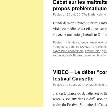
Débat sur les maltrait
propos problématique
Posted on
20 July 2017
by
Marie-Helene
Lundi dernier, France Inter m’a invi
violence médicale est-elle une excep
» avec le médecin généraliste Dom
Posted in
Interviews, rencontres et évén
Yamgnane
,
Béatrice KAMMERER
,
clitoris
expression abdominale
,
France Inter
,
gyn
sexuelle
,
Odile Buisson
,
planning familial
VIDEO – Le débat “co
festival Causette
Posted on
28 June 2017
by
Marie-Helen
J’ai eu le plaisir de débattre sur l
réseaux sociaux dans la diffusion d
cadre du Festival Solidaire de Caus