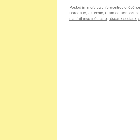
Posted in
Interviews, rencontres et évén
Bordeaux
,
Causette
,
Clara de Bort
,
conse
maltraitance médicale
,
réseaux sociaux
,