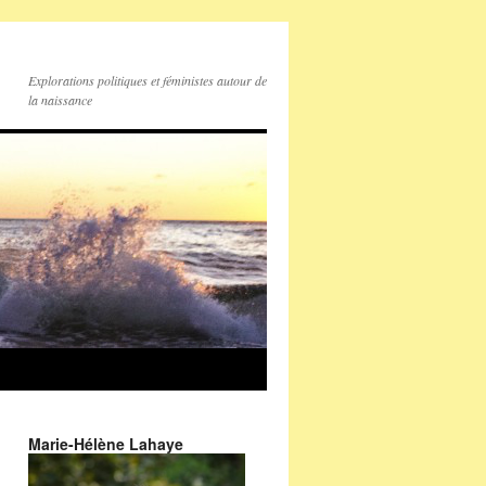
Explorations politiques et féministes autour de
la naissance
Marie-Hélène Lahaye