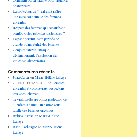
Comment porter plainte pour violences
obstétricales
La protection de “l’enfant à naître”:
une mise sous tutelle des femmes
enceintes
Respect des femmes qui accouchent :
bientôt toutes patientes partenaires ?
Le post-partum, cette période de
grande vulnérabilité des femmes
Conjoint interdit, masque,
déclenchement: l’explosion des
violences obstétricales
Commentaires récents
Julia Carter
on
Marie-Hélène Lahaye
CREDIT FINANCIER
on
Femmes
enceintes et coronavirus: respectons
leur accouchement
newmlmsoftware
on
La protection de
“l’enfant à naître”: une mise sous
tutelle des femmes enceintes
RubiosListens
on
Marie-Hélène
Lahaye
Radh Exchangee
on
Marie-Hélène
Lahaye