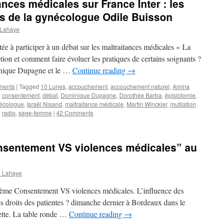
ances médicales sur France Inter : les
s de la gynécologue Odile Buisson
 Lahaye
tée à participer à un débat sur les maltraitances médicales « La
tion et comment faire évoluer les pratiques de certains soignants ?
inique Dupagne et le …
Continue reading
→
ements
|
Tagged
10 Lunes
,
accouchement
,
accouchement naturel
,
Amina
,
consentement
,
débat
,
Dominique Dupagne
,
Dorothée Barba
,
épisiotomie
,
écologue
,
Israël Nisand
,
maltraitance médicale
,
Martin Winckler
,
mutilation
,
radio
,
sage-femme
|
42 Comments
nsentement VS violences médicales” au
e Lahaye
e thème Consentement VS violences médicales. L’influence des
es droits des patientes ? dimanche dernier à Bordeaux dans le
ette. La table ronde …
Continue reading
→