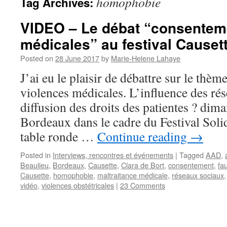
homophobie
Tag Archives:
VIDEO – Le débat “consentem
médicales” au festival Causet
Posted on
28 June 2017
by
Marie-Helene Lahaye
J’ai eu le plaisir de débattre sur le th
violences médicales. L’influence des ré
diffusion des droits des patientes ? dim
Bordeaux dans le cadre du Festival Soli
table ronde …
Continue reading
→
Posted in
Interviews, rencontres et événements
|
Tagged
AAD
,
Beaulieu
,
Bordeaux
,
Causette
,
Clara de Bort
,
consentement
,
fa
Causette
,
homophobie
,
maltraitance médicale
,
réseaux sociaux
vidéo
,
violences obstétricales
|
23 Comments