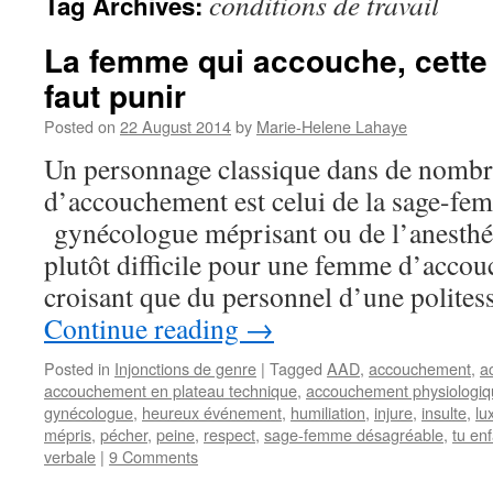
conditions de travail
Tag Archives:
La femme qui accouche, cette
faut punir
Posted on
22 August 2014
by
Marie-Helene Lahaye
Un personnage classique dans de nombr
d’accouchement est celui de la sage-f
gynécologue méprisant ou de l’anesthésis
plutôt difficile pour une femme d’accouc
croisant que du personnel d’une polites
Continue reading
→
Posted in
Injonctions de genre
|
Tagged
AAD
,
accouchement
,
a
accouchement en plateau technique
,
accouchement physiologiq
gynécologue
,
heureux événement
,
humiliation
,
injure
,
insulte
,
lu
mépris
,
pécher
,
peine
,
respect
,
sage-femme désagréable
,
tu en
verbale
|
9 Comments