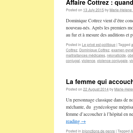
Affaire Cottrez : quan
Posted on
13 July 2015
by
Marie-Helene
Dominique Cottrez vient d’être con
nouveau-nés. Après les premiers mo
au fur et à mesure des auditions et 
Posted in
Le privé est politique
|
Tagged
Cottrez
,
Dominique Cottrez
,
examen gyné
maltraitances médicales
,
néonaticide
,
obé
conjugal
,
violence
,
violence conjugale
,
vi
La femme qui accouche
Posted on
22 August 2014
by
Marie-Hele
Un personnage classique dans de no
méchante, du gynécologue méprisant o
femme d’accoucher à l’hôpital en n
reading
→
Posted in
Injonctions de genre
|
Tagged