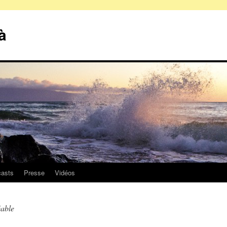
à
asts
Presse
Vidéos
able