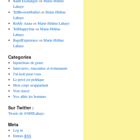
Radh Exchangee
on
Marie-Hélène
Lahaye
TellBostonMarket
on
Marie-Hélène
Lahaye
Reddy Anna
on
Marie-Hélène Lahaye
TellHappyStar
on
Marie-Hélène
Lahaye
BagelExperience
on
Marie-Hélène
Lahaye
Categories
Injonctions de genre
Interviews, rencontres et événements
J'ai testé pour vous
Le privé est politique
Mon corps m'appartient
Non classé
Nos alliés les hommes
Sur Twitter :
Tweets de @MHLahaye
Meta
Log in
Entries
RSS