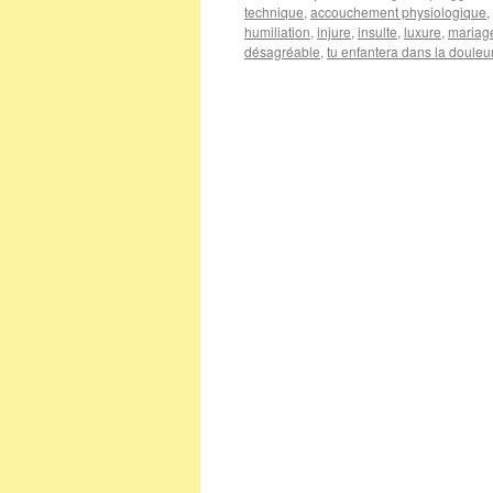
technique
,
accouchement physiologique
,
humiliation
,
injure
,
insulte
,
luxure
,
mariag
désagréable
,
tu enfantera dans la douleu