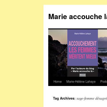
Marie accouche l
Home
Marie-Hélène Lahaye
Podc
Skip
to
sage-femme désagré
Tag Archives:
content