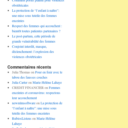
Comment porter plainte pour violences
obstétricales
La protection de “l’enfant à naître”:
une mise sous tutelle des femmes
enceintes
Respect des femmes qui accouchent :
bientôt toutes patientes partenaires ?
Le post-partum, cette période de
grande vulnérabilité des femmes
Conjoint interdit, masque,
déclenchement: l’explosion des
violences obstétricales
Commentaires récents
Julia Thomas
on
Pour en finir avec le
tabou des fausses couches
Julia Carter
on
Marie-Hélène Lahaye
CREDIT FINANCIER
on
Femmes
enceintes et coronavirus: respectons
leur accouchement
newmlmsoftware
on
La protection de
“l’enfant à naître”: une mise sous
tutelle des femmes enceintes
RubiosListens
on
Marie-Hélène
Lahaye