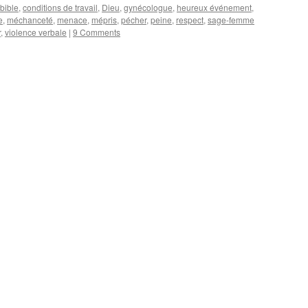
bible
,
conditions de travail
,
Dieu
,
gynécologue
,
heureux événement
,
e
,
méchanceté
,
menace
,
mépris
,
pécher
,
peine
,
respect
,
sage-femme
r
,
violence verbale
|
9 Comments