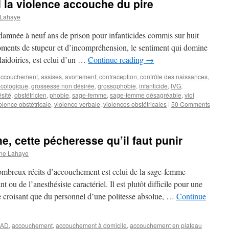
d la violence accouche du pire
 Lahaye
damnée à neuf ans de prison pour infanticides commis sur huit
ments de stupeur et d’incompréhension, le sentiment qui domine
plaidoiries, est celui d’un …
Continue reading
→
accouchement
,
assises
,
avortement
,
contraception
,
contrôle des naissances
,
cologique
,
grossesse non désirée
,
grossophobie
,
infanticide
,
IVG
,
sité
,
obstétricien
,
phobie
,
sage-femme
,
sage-femme désagréable
,
viol
olence obstétricale
,
violence verbale
,
violences obstétricales
|
50 Comments
, cette pécheresse qu’il faut punir
ne Lahaye
mbreux récits d’accouchement est celui de la sage-femme
u de l’anesthésiste caractériel. Il est plutôt difficile pour une
e croisant que du personnel d’une politesse absolue, …
Continue
AAD
,
accouchement
,
accouchement à domicile
,
accouchement en plateau