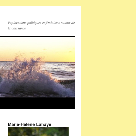
Explorations politiques et féministes autour de
la naissance
Marie-Hélène Lahaye