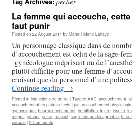
pécher
Tag Archives:
La femme qui accouche, cette
faut punir
Posted on
22 August 2014
by
Marie-Helene Lahaye
Un personnage classique dans de nombr
d’accouchement est celui de la sage-f
gynécologue méprisant ou de l’anesthésis
plutôt difficile pour une femme d’accouc
croisant que du personnel d’une polites
Continue reading
→
Posted in
Injonctions de genre
|
Tagged
AAD
,
accouchement
,
a
accouchement en plateau technique
,
accouchement physiologiq
gynécologue
,
heureux événement
,
humiliation
,
injure
,
insulte
,
lu
mépris
,
pécher
,
peine
,
respect
,
sage-femme désagréable
,
tu en
verbale
|
9 Comments