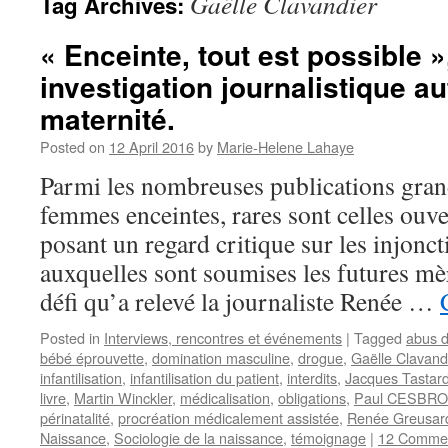
Gaëlle Clavandier
Tag Archives:
« Enceinte, tout est possible »
investigation journalistique au
maternité.
Posted on
12 April 2016
by
Marie-Helene Lahaye
Parmi les nombreuses publications gran
femmes enceintes, rares sont celles ouve
posant un regard critique sur les injonct
auxquelles sont soumises les futures mèr
défi qu’a relevé la journaliste Renée …
Posted in
Interviews, rencontres et événements
|
Tagged
abus d
bébé éprouvette
,
domination masculine
,
drogue
,
Gaëlle Clavand
infantilisation
,
infantilisation du patient
,
interdits
,
Jacques Tastar
livre
,
Martin Winckler
,
médicalisation
,
obligations
,
Paul CESBR
périnatalité
,
procréation médicalement assistée
,
Renée Greusar
Naissance
,
Sociologie de la naissance
,
témoignage
|
12 Comme