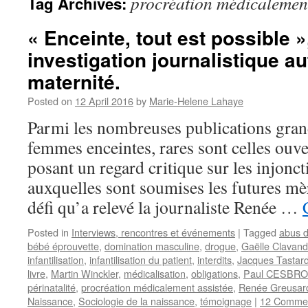
procréation médicalement
Tag Archives:
« Enceinte, tout est possible »
investigation journalistique au
maternité.
Posted on
12 April 2016
by
Marie-Helene Lahaye
Parmi les nombreuses publications gran
femmes enceintes, rares sont celles ouve
posant un regard critique sur les injonct
auxquelles sont soumises les futures mèr
défi qu’a relevé la journaliste Renée …
Posted in
Interviews, rencontres et événements
|
Tagged
abus d
bébé éprouvette
,
domination masculine
,
drogue
,
Gaëlle Clavand
infantilisation
,
infantilisation du patient
,
interdits
,
Jacques Tastar
livre
,
Martin Winckler
,
médicalisation
,
obligations
,
Paul CESBR
périnatalité
,
procréation médicalement assistée
,
Renée Greusar
Naissance
,
Sociologie de la naissance
,
témoignage
|
12 Comme