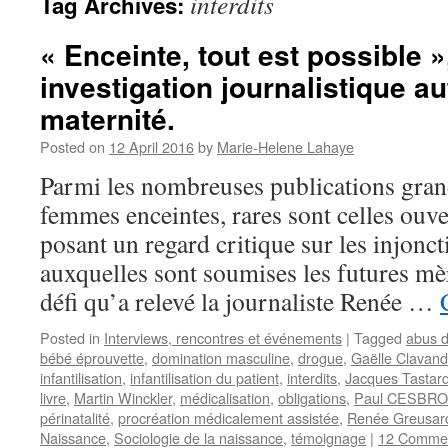
interdits
Tag Archives:
« Enceinte, tout est possible »
investigation journalistique au
maternité.
Posted on
12 April 2016
by
Marie-Helene Lahaye
Parmi les nombreuses publications gran
femmes enceintes, rares sont celles ouve
posant un regard critique sur les injonct
auxquelles sont soumises les futures mèr
défi qu’a relevé la journaliste Renée …
Posted in
Interviews, rencontres et événements
|
Tagged
abus d
bébé éprouvette
,
domination masculine
,
drogue
,
Gaëlle Clavand
infantilisation
,
infantilisation du patient
,
interdits
,
Jacques Tastar
livre
,
Martin Winckler
,
médicalisation
,
obligations
,
Paul CESBR
périnatalité
,
procréation médicalement assistée
,
Renée Greusar
Naissance
,
Sociologie de la naissance
,
témoignage
|
12 Comme