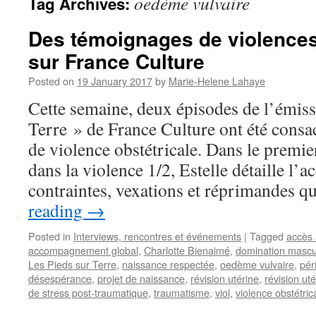
oedème vulvaire
Tag Archives:
Des témoignages de violences
sur France Culture
Posted on
19 January 2017
by
Marie-Helene Lahaye
Cette semaine, deux épisodes de l’émiss
Terre » de France Culture ont été consa
de violence obstétricale. Dans le premi
dans la violence 1/2, Estelle détaille l’
contraintes, vexations et réprimandes 
reading
→
Posted in
Interviews, rencontres et événements
|
Tagged
accès 
accompagnement global
,
Charlotte Bienaimé
,
domination mascu
Les Pieds sur Terre
,
naissance respectée
,
oedème vulvaire
,
pér
désespérance
,
projet de naissance
,
révision utérine
,
révision uté
de stress post-traumatique
,
traumatisme
,
viol
,
violence obstétric