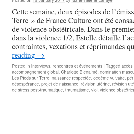
Cette semaine, deux épisodes de l’émiss
Terre » de France Culture ont été consa
de violence obstétricale. Dans le premi
dans la violence 1/2, Estelle détaille l’
contraintes, vexations et réprimandes 
reading
→
Posted in
Interviews, rencontres et événements
|
Tagged
accès 
accompagnement global
,
Charlotte Bienaimé
,
domination mascu
Les Pieds sur Terre
,
naissance respectée
,
oedème vulvaire
,
pér
désespérance
,
projet de naissance
,
révision utérine
,
révision uté
de stress post-traumatique
,
traumatisme
,
viol
,
violence obstétric