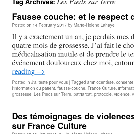
Les Pieds sur Terre
Tag Archives:
Fausse couche: et le respect
Posted on
14 February 2017
by
Marie-Helene Lahaye
Il y a exactement un an, je perdais mes d
quatre mois de grossesse. J’ai fait le cho
médicalisation inutile et de prendre le t
événement douloureux chez moi, ento
reading
→
Posted in
J'ai testé pour vous
|
Tagged
amniocentèse
,
consente
l'information du patient
,
fausse-couche
,
France Culture
,
informat
grossesse
,
Les Pieds sur Terre
,
patriarcat
,
protocole
,
violence
,
v
Des témoignages de violences
sur France Culture
Posted on
19 January 2017
by
Marie-Helene Lahaye