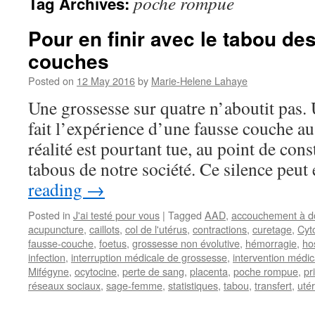
poche rompue
Tag Archives:
Pour en finir avec le tabou de
couches
Posted on
12 May 2016
by
Marie-Helene Lahaye
Une grossesse sur quatre n’aboutit pas.
fait l’expérience d’une fausse couche au
réalité est pourtant tue, au point de cons
tabous de notre société. Ce silence peu
reading
→
Posted in
J'ai testé pour vous
|
Tagged
AAD
,
accouchement à do
acupuncture
,
caillots
,
col de l'utérus
,
contractions
,
curetage
,
Cyt
fausse-couche
,
foetus
,
grossesse non évolutive
,
hémorragie
,
hos
infection
,
interruption médicale de grossesse
,
intervention médic
Mifégyne
,
ocytocine
,
perte de sang
,
placenta
,
poche rompue
,
pr
réseaux sociaux
,
sage-femme
,
statistiques
,
tabou
,
transfert
,
uté