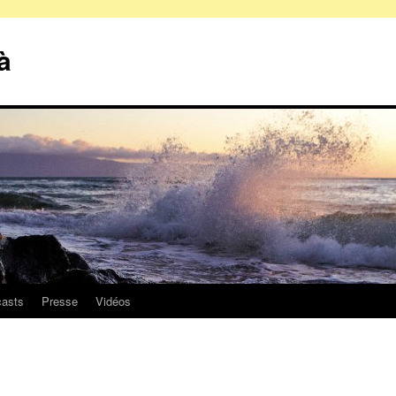
à
asts
Presse
Vidéos