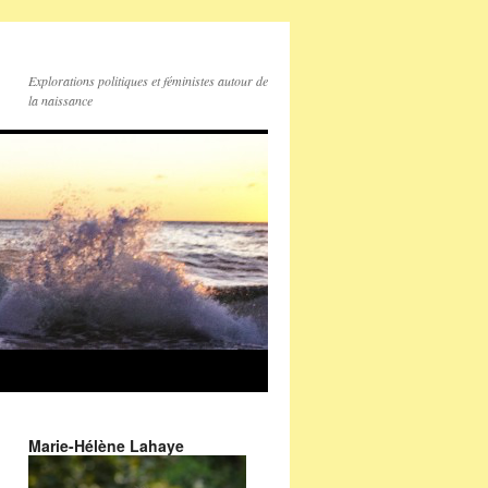
Explorations politiques et féministes autour de
la naissance
Marie-Hélène Lahaye