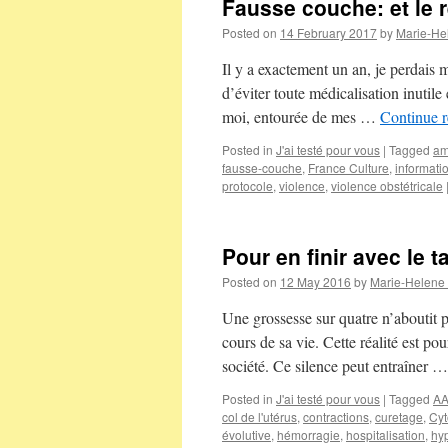
Fausse couche: et le
Posted on
14 February 2017
by
Marie-He
Il y a exactement un an, je perdais m
d’éviter toute médicalisation inutil
moi, entourée de mes …
Continue 
Posted in
J'ai testé pour vous
|
Tagged
am
fausse-couche
,
France Culture
,
informati
protocole
,
violence
,
violence obstétricale
Pour en finir avec le
Posted on
12 May 2016
by
Marie-Helene
Une grossesse sur quatre n’aboutit 
cours de sa vie. Cette réalité est po
société. Ce silence peut entraîner 
Posted in
J'ai testé pour vous
|
Tagged
A
col de l'utérus
,
contractions
,
curetage
,
Cyt
évolutive
,
hémorragie
,
hospitalisation
,
hy