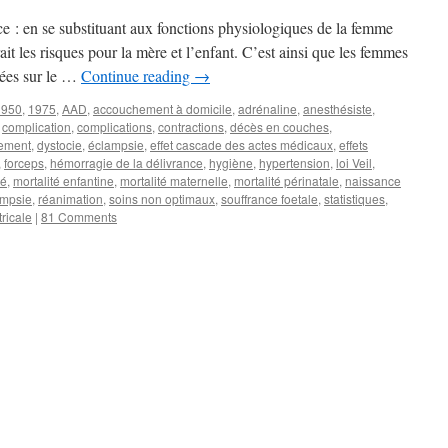
ce : en se substituant aux fonctions physiologiques de la femme
t les risques pour la mère et l’enfant. C’est ainsi que les femmes
chées sur le …
Continue reading
→
1950
,
1975
,
AAD
,
accouchement à domicile
,
adrénaline
,
anesthésiste
,
,
complication
,
complications
,
contractions
,
décès en couches
,
tement
,
dystocie
,
éclampsie
,
effet cascade des actes médicaux
,
effets
,
forceps
,
hémorragie de la délivrance
,
hygiène
,
hypertension
,
loi Veil
,
té
,
mortalité enfantine
,
mortalité maternelle
,
mortalité périnatale
,
naissance
ampsie
,
réanimation
,
soins non optimaux
,
souffrance foetale
,
statistiques
,
ricale
|
81 Comments