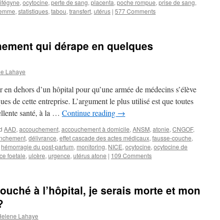
ifégyne
,
ocytocine
,
perte de sang
,
placenta
,
poche rompue
,
prise de sang
,
femme
,
statistiques
,
tabou
,
transfert
,
utérus
|
577 Comments
hement qui dérape en quelques
ne Lahaye
her en dehors d’un hôpital pour qu’une armée de médecins s’élève
es de cette entreprise. L’argument le plus utilisé est que toutes
ellente santé, à la …
Continue reading
→
d
AAD
,
accouchement
,
accouchement à domicile
,
ANSM
,
atonie
,
CNGOF
,
enchement
,
délivrance
,
effet cascade des actes médicaux
,
fausse-couche
,
,
hémorragie du post-partum
,
monitoring
,
NICE
,
ocytocine
,
ocytocine de
ce foetale
,
ulcère
,
urgence
,
utérus atone
|
109 Comments
couché à l’hôpital, je serais morte et mon
?
Helene Lahaye