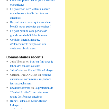
Comment porter plainte pour violences
obstétricales
La protection de “l’enfant à naître”:
une mise sous tutelle des femmes
enceintes
Respect des femmes qui accouchent :
bientôt toutes patientes partenaires ?
Le post-partum, cette période de
grande vulnérabilité des femmes
Conjoint interdit, masque,
déclenchement: l’explosion des
violences obstétricales
Commentaires récents
Julia Thomas
on
Pour en finir avec le
tabou des fausses couches
Julia Carter
on
Marie-Hélène Lahaye
CREDIT FINANCIER
on
Femmes
enceintes et coronavirus: respectons
leur accouchement
newmlmsoftware
on
La protection de
“l’enfant à naître”: une mise sous
tutelle des femmes enceintes
RubiosListens
on
Marie-Hélène
Lahaye