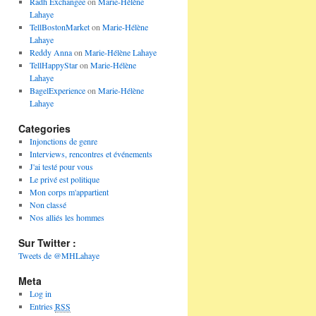
Radh Exchangee
on
Marie-Hélène
Lahaye
TellBostonMarket
on
Marie-Hélène
Lahaye
Reddy Anna
on
Marie-Hélène Lahaye
TellHappyStar
on
Marie-Hélène
Lahaye
BagelExperience
on
Marie-Hélène
Lahaye
Categories
Injonctions de genre
Interviews, rencontres et événements
J'ai testé pour vous
Le privé est politique
Mon corps m'appartient
Non classé
Nos alliés les hommes
Sur Twitter :
Tweets de @MHLahaye
Meta
Log in
Entries
RSS