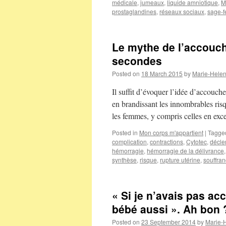
médicale
,
jumeaux
,
liquide amniotique
,
M
prostaglandines
,
réseaux sociaux
,
sage-
Le mythe de l’accouc
secondes
Posted on
18 March 2015
by
Marie-Hele
Il suffit d’évoquer l’idée d’accouc
en brandissant les innombrables risqu
les femmes, y compris celles en exc
Posted in
Mon corps m'appartient
|
Tagge
complication
,
contractions
,
Cytotec
,
décl
hémorragie
,
hémorragie de la délivrance
synthèse
,
risque
,
rupture utérine
,
souffran
« Si je n’avais pas ac
bébé aussi ». Ah bon 
Posted on
23 September 2014
by
Marie-