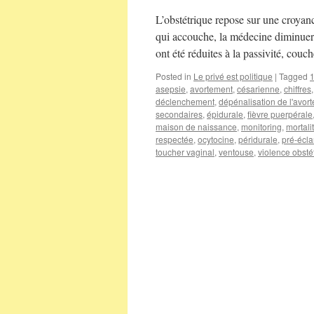
L’obstétrique repose sur une croyan
qui accouche, la médecine diminuerai
ont été réduites à la passivité, cou
Posted in
Le privé est politique
|
Tagged
asepsie
,
avortement
,
césarienne
,
chiffres
déclenchement
,
dépénalisation de l'avor
secondaires
,
épidurale
,
fièvre puerpérale
maison de naissance
,
monitoring
,
mortali
respectée
,
ocytocine
,
péridurale
,
pré-écl
toucher vaginal
,
ventouse
,
violence obstét