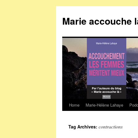
Marie accouche l
Home
Marie-Hélène Lahaye
Podc
Skip
to
contractions
Tag Archives:
content