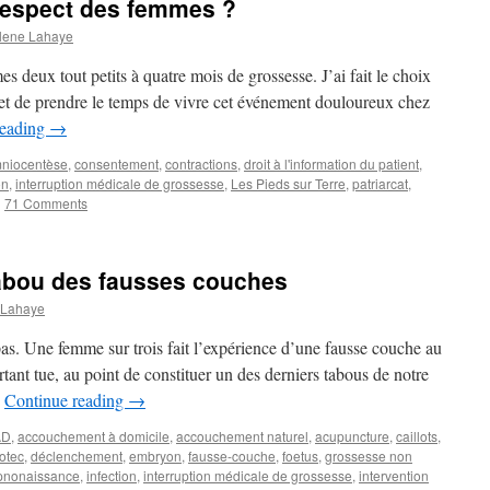
 respect des femmes ?
lene Lahaye
es deux tout petits à quatre mois de grossesse. J’ai fait le choix
e et de prendre le temps de vivre cet événement douloureux chez
reading
→
niocentèse
,
consentement
,
contractions
,
droit à l'information du patient
,
on
,
interruption médicale de grossesse
,
Les Pieds sur Terre
,
patriarcat
,
|
71 Comments
 tabou des fausses couches
 Lahaye
pas. Une femme sur trois fait l’expérience d’une fausse couche au
urtant tue, au point de constituer un des derniers tabous de notre
…
Continue reading
→
AD
,
accouchement à domicile
,
accouchement naturel
,
acupuncture
,
caillots
,
otec
,
déclenchement
,
embryon
,
fausse-couche
,
foetus
,
grossesse non
pnonaissance
,
infection
,
interruption médicale de grossesse
,
intervention