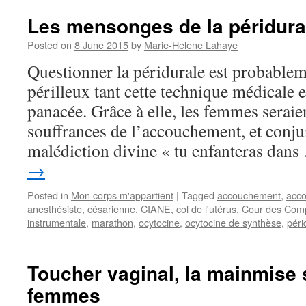
Les mensonges de la péridura
Posted on
8 June 2015
by
Marie-Helene Lahaye
Questionner la péridurale est probableme
périlleux tant cette technique médicale
panacée. Grâce à elle, les femmes seraie
souffrances de l’accouchement, et conjur
malédiction divine « tu enfanteras dan
→
Posted in
Mon corps m'appartient
|
Tagged
accouchement
,
acco
anesthésiste
,
césarienne
,
CIANE
,
col de l'utérus
,
Cour des Com
instrumentale
,
marathon
,
ocytocine
,
ocytocine de synthèse
,
péri
Toucher vaginal, la mainmise 
femmes