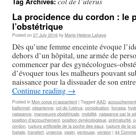
col de l’utérus
Tag Archives:
La procidence du cordon : le 
l’obstétrique
Posted on
27 July 2016
by
Marie-Helene Lahaye
Dès qu’une femme enceinte évoque l’id
dehors d’un hôpital, une armée de perso
commencer par des gynécologues-obstét
d’évoquer tous les malheurs pouvant su
naissance pour la dissuader de son entr
Continue reading
→
Posted in
Mon corps m'appartient
|
Tagged
AAD
,
accouchemen
ballonnet
,
césarienne
,
col de l'utérus
,
complication
,
forceps
,
hyd
naissance
,
manoeuvre obstétricale
,
mobilité
,
naissance par le s
position d'accouchement
,
position gynécologique
,
prématurité
,
p
cordon
,
rupture artificielle de la poche des eaux
,
rupture de la 
foetale
,
transfert
,
urgence
,
vagin
,
ventouse
,
version
|
44 Comme