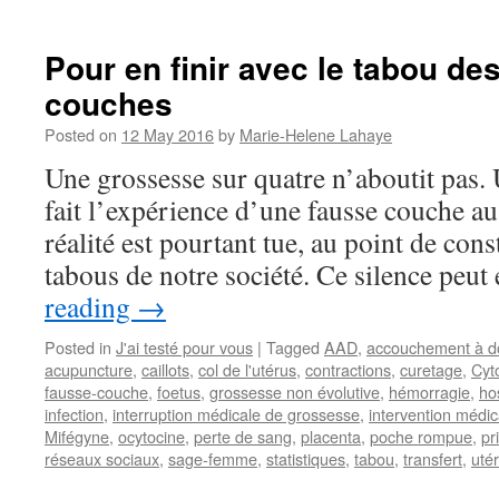
Pour en finir avec le tabou de
couches
Posted on
12 May 2016
by
Marie-Helene Lahaye
Une grossesse sur quatre n’aboutit pas.
fait l’expérience d’une fausse couche au
réalité est pourtant tue, au point de cons
tabous de notre société. Ce silence peu
reading
→
Posted in
J'ai testé pour vous
|
Tagged
AAD
,
accouchement à do
acupuncture
,
caillots
,
col de l'utérus
,
contractions
,
curetage
,
Cyt
fausse-couche
,
foetus
,
grossesse non évolutive
,
hémorragie
,
hos
infection
,
interruption médicale de grossesse
,
intervention médic
Mifégyne
,
ocytocine
,
perte de sang
,
placenta
,
poche rompue
,
pr
réseaux sociaux
,
sage-femme
,
statistiques
,
tabou
,
transfert
,
uté