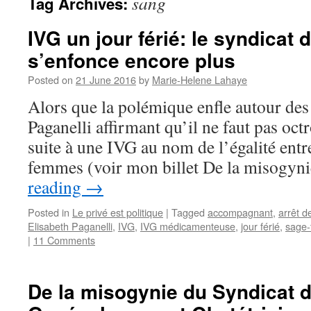
sang
Tag Archives:
IVG un jour férié: le syndicat
s’enfonce encore plus
Posted on
21 June 2016
by
Marie-Helene Lahaye
Alors que la polémique enfle autour des
Paganelli affirmant qu’il ne faut pas octr
suite à une IVG au nom de l’égalité entr
femmes (voir mon billet De la misogyn
reading
→
Posted in
Le privé est politique
|
Tagged
accompagnant
,
arrêt de
Elisabeth Paganelli
,
IVG
,
IVG médicamenteuse
,
jour férié
,
sage
|
11 Comments
De la misogynie du Syndicat 