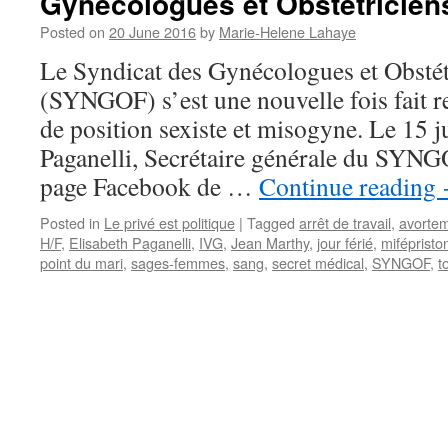
Gynécologues et Obstétricien
Posted on
20 June 2016
by
Marie-Helene Lahaye
Le Syndicat des Gynécologues et Obstét
(SYNGOF) s’est une nouvelle fois fait r
de position sexiste et misogyne. Le 15 j
Paganelli, Secrétaire générale du SYNGO
page Facebook de …
Continue reading
Posted in
Le privé est politique
|
Tagged
arrêt de travail
,
avorte
H/F
,
Elisabeth Paganelli
,
IVG
,
Jean Marthy
,
jour férié
,
mifépristo
point du mari
,
sages-femmes
,
sang
,
secret médical
,
SYNGOF
,
t