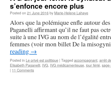
s’enfonce encore plus
Posted on
21 June 2016
by
Marie-Helene Lahaye
Alors que la polémique enfle autour des
Paganelli affirmant qu’il ne faut pas octr
suite à une IVG au nom de l’égalité entr
femmes (voir mon billet De la misogyn
reading
→
Posted in
Le privé est politique
|
Tagged
accompagnant
,
arrêt de
Elisabeth Paganelli
,
IVG
,
IVG médicamenteuse
,
jour férié
,
sage
|
11 Comments