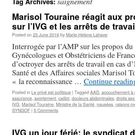
saignement
Tag Archives:
Marisol Touraine réagit aux 
sur l’IVG et les arrêts de travai
Posted on
23 June 2016
by
Marie-Helene Lahaye
Interrogée par l’AMP sur les propos du
Gynécologues et Obstétriciens de Fran
d’octroyer des arrêts de travail en cas d
Santé et des Affaires sociales Marisol T
« la reconnaissance …
Continue readi
Posted in
Le privé est politique
|
Tagged
AAD
,
accouchement à 
assurance
,
avortement
,
caillot
,
douleurs abdominales
,
droits sex
IVG
,
Marisol Touraine
,
Ministre de la Santé
,
nausées
,
raisons m
SYNGOF
|
5 Comments
IVG un jour férié: le syndicat