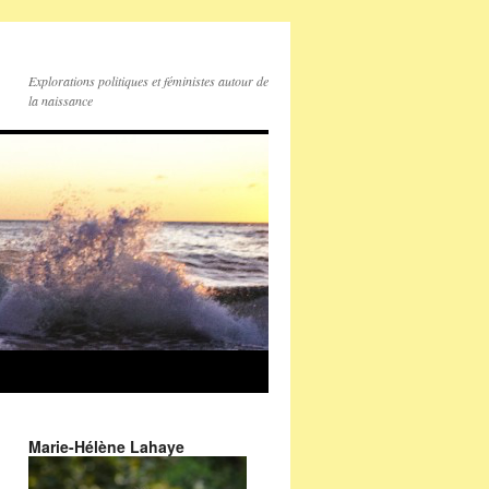
Explorations politiques et féministes autour de
la naissance
Marie-Hélène Lahaye