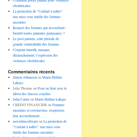
Comment porter plainte pour violences
obstétricales
La protection de “l’enfant à naître”:
une mise sous tutelle des femmes
enceintes
Respect des femmes qui accouchent :
bientôt toutes patientes partenaires ?
Le post-partum, cette période de
grande vulnérabilité des femmes
Conjoint interdit, masque,
déclenchement: l’explosion des
violences obstétricales
Commentaires récents
Simon Johansen
on
Marie-Hélène
Lahaye
Julia Thomas
on
Pour en finir avec le
tabou des fausses couches
Julia Carter
on
Marie-Hélène Lahaye
CREDIT FINANCIER
on
Femmes
enceintes et coronavirus: respectons
leur accouchement
newmlmsoftware
on
La protection de
“l’enfant à naître”: une mise sous
tutelle des femmes enceintes