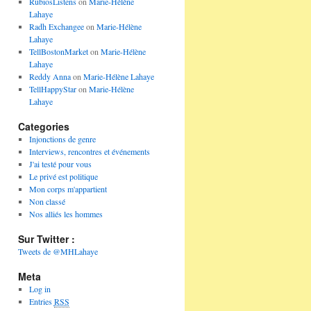
RubiosListens
on
Marie-Hélène
Lahaye
Radh Exchangee
on
Marie-Hélène
Lahaye
TellBostonMarket
on
Marie-Hélène
Lahaye
Reddy Anna
on
Marie-Hélène Lahaye
TellHappyStar
on
Marie-Hélène
Lahaye
Categories
Injonctions de genre
Interviews, rencontres et événements
J'ai testé pour vous
Le privé est politique
Mon corps m'appartient
Non classé
Nos alliés les hommes
Sur Twitter :
Tweets de @MHLahaye
Meta
Log in
Entries
RSS