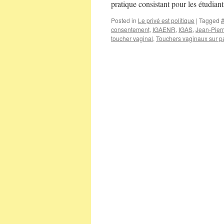
pratique consistant pour les étudia
Posted in
Le privé est politique
|
Tagged
consentement
,
IGAENR
,
IGAS
,
Jean-Pierr
toucher vaginal
,
Touchers vaginaux sur p