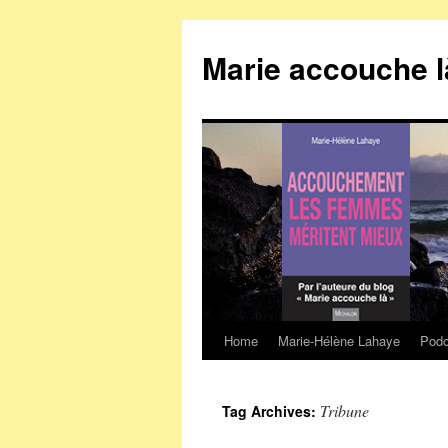
Marie accouche l
Home
Marie-Hélène Lahaye
Podc
Skip
to
Tribune
Tag Archives:
content