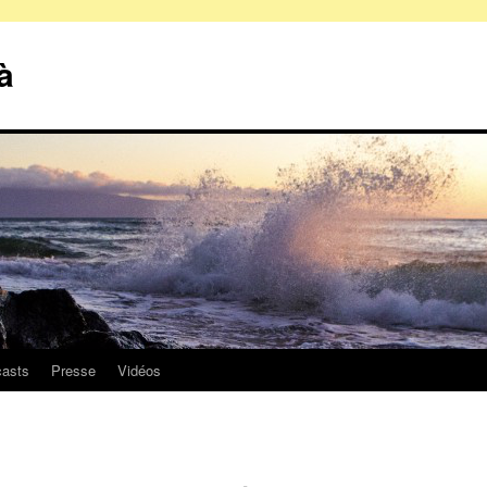
à
asts
Presse
Vidéos