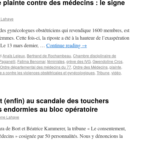
plainte contre des médecins : le signe
 Lahaye
es gynécologues obstétriciens qui revendique 1600 membres, est
emmes. Cette fois-ci, la riposte a été à la hauteur de l’exaspération
. Le 13 mars dernier, …
Continue reading
→
d
Anaïs Leleux
,
Bertrand de Rochambeau
,
Chambre disciplinaire de
Paganelli
,
Fatima Benomar
,
féministes
,
grève des IVG
,
Gwendoline Cros
,
Ordre départemental des médecins du 77
,
Ordre des Médecins
,
plainte
,
e.s contre les violences obstétricales et gynécologiques
,
Tribune
,
vidéo
,
t (enfin) au scandale des touchers
s endormies au bloc opératoire
ene Lahaye
lara de Bort et Béatrice Kammerer, la tribune « Le consentement,
édecins » cosignée par 50 personnalités. Nous y dénoncions la