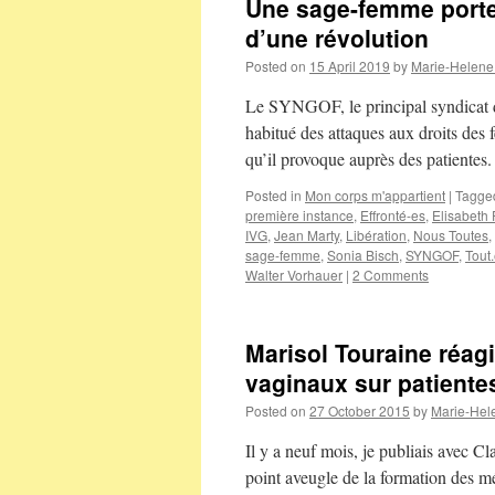
Une sage-femme porte 
d’une révolution
Posted on
15 April 2019
by
Marie-Helene
Le SYNGOF, le principal syndicat d
habitué des attaques aux droits des f
qu’il provoque auprès des patientes
Posted in
Mon corps m'appartient
|
Tagge
première instance
,
Effronté-es
,
Elisabeth 
IVG
,
Jean Marty
,
Libération
,
Nous Toutes
,
sage-femme
,
Sonia Bisch
,
SYNGOF
,
Tout.
Walter Vorhauer
|
2 Comments
Marisol Touraine réagi
vaginaux sur patiente
Posted on
27 October 2015
by
Marie-Hel
Il y a neuf mois, je publiais avec C
point aveugle de la formation des m