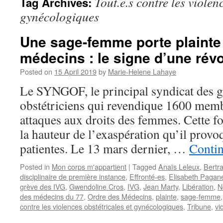
Tout.e.s contre les violen
Tag Archives:
gynécologiques
Une sage-femme porte plainte
médecins : le signe d’une révo
Posted on
15 April 2019
by
Marie-Helene Lahaye
Le SYNGOF, le principal syndicat des 
obstétriciens qui revendique 1600 membr
attaques aux droits des femmes. Cette fois
la hauteur de l’exaspération qu’il provo
patientes. Le 13 mars dernier, …
Conti
Posted in
Mon corps m'appartient
|
Tagged
Anaïs Leleux
,
Bertr
disciplinaire de première instance
,
Effronté-es
,
Elisabeth Pagane
grève des IVG
,
Gwendoline Cros
,
IVG
,
Jean Marty
,
Libération
,
N
des médecins du 77
,
Ordre des Médecins
,
plainte
,
sage-femme
contre les violences obstétricales et gynécologiques
,
Tribune
,
vi