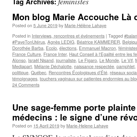
féministes
Tag Archives:
Mon blog Marie Accouche Là 
Posted on
5 June 2019
by
Marie-Hélène Lahaye
Posted in
Interviews, rencontres et événements
|
Tagged
#bala
#PayeTonUtérus
,
Agnès LEDIG
,
Béatrice KAMMERER
,
Belgiq
Dorothée Barba
,
Ecolo
,
élections
,
Emmanuel Macron
,
féministe
France Culture
,
France Inter
,
Haut Conseil à l'Egalité entre les
Alonso
,
Israël Nisand
,
journaliste
,
Le Figaro
,
Le Monde
,
Le Vif
,
Mediapart
,
Mélanie Déchalotte
,
naissance respectée
,
pamphlet
,
politique
,
Québec
,
Rencontres Écologiques d’Été
,
réseaux soci
témoignages
,
touchers vaginaux sur patientes endormies au blo
24 Comments
Une sage-femme porte plainte
médecins : le signe d’une révo
Posted on
15 April 2019
by
Marie-Helene Lahaye