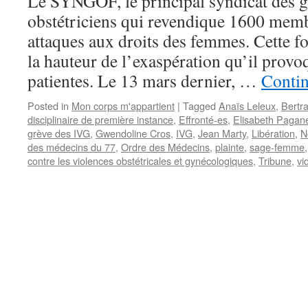
Le SYNGOF, le principal syndicat des 
obstétriciens qui revendique 1600 membr
attaques aux droits des femmes. Cette fois
la hauteur de l’exaspération qu’il provo
patientes. Le 13 mars dernier, …
Conti
Posted in
Mon corps m'appartient
|
Tagged
Anaïs Leleux
,
Bertr
disciplinaire de première instance
,
Effronté-es
,
Elisabeth Pagane
grève des IVG
,
Gwendoline Cros
,
IVG
,
Jean Marty
,
Libération
,
N
des médecins du 77
,
Ordre des Médecins
,
plainte
,
sage-femme
contre les violences obstétricales et gynécologiques
,
Tribune
,
vi