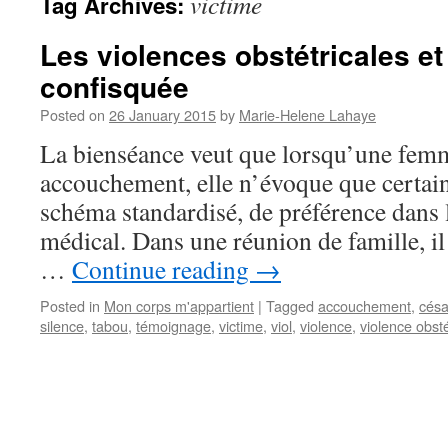
victime
Tag Archives:
Les violences obstétricales et
confisquée
Posted on
26 January 2015
by
Marie-Helene Lahaye
La bienséance veut que lorsqu’une femm
accouchement, elle n’évoque que certains
schéma standardisé, de préférence dans l
médical. Dans une réunion de famille, il
…
Continue reading
→
Posted in
Mon corps m'appartient
|
Tagged
accouchement
,
césa
silence
,
tabou
,
témoignage
,
victime
,
viol
,
violence
,
violence obsté