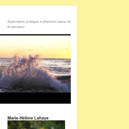
Explorations politiques et féministes autour de
la naissance
Marie-Hélène Lahaye