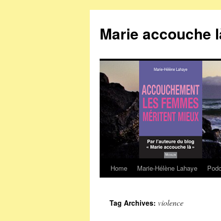
Marie accouche l
Home
Marie-Hélène Lahaye
Podc
Skip
to
violence
Tag Archives:
content