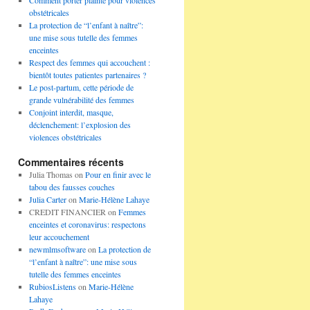
Comment porter plainte pour violences
obstétricales
La protection de “l’enfant à naître”:
une mise sous tutelle des femmes
enceintes
Respect des femmes qui accouchent :
bientôt toutes patientes partenaires ?
Le post-partum, cette période de
grande vulnérabilité des femmes
Conjoint interdit, masque,
déclenchement: l’explosion des
violences obstétricales
Commentaires récents
Julia Thomas
on
Pour en finir avec le
tabou des fausses couches
Julia Carter
on
Marie-Hélène Lahaye
CREDIT FINANCIER
on
Femmes
enceintes et coronavirus: respectons
leur accouchement
newmlmsoftware
on
La protection de
“l’enfant à naître”: une mise sous
tutelle des femmes enceintes
RubiosListens
on
Marie-Hélène
Lahaye