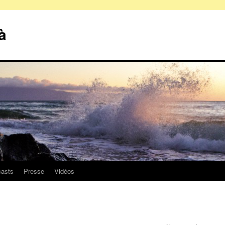
à
asts
Presse
Vidéos