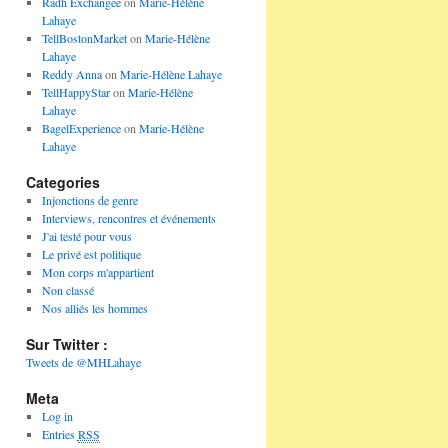
Radh Exchangee
on
Marie-Hélène
Lahaye
TellBostonMarket
on
Marie-Hélène
Lahaye
Reddy Anna
on
Marie-Hélène Lahaye
TellHappyStar
on
Marie-Hélène
Lahaye
BagelExperience
on
Marie-Hélène
Lahaye
Categories
Injonctions de genre
Interviews, rencontres et événements
J'ai testé pour vous
Le privé est politique
Mon corps m'appartient
Non classé
Nos alliés les hommes
Sur Twitter :
Tweets de @MHLahaye
Meta
Log in
Entries
RSS