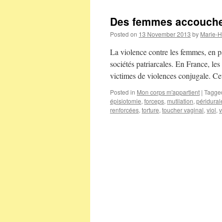
Des femmes accouchen
Posted on
13 November 2013
by
Marie-H
La violence contre les femmes, en pa
sociétés patriarcales. En France, l
victimes de violences conjugale. Ce
Posted in
Mon corps m'appartient
|
Tagge
épisiotomie
,
forceps
,
mutilation
,
péridural
renforcées
,
torture
,
toucher vaginal
,
viol
,
v