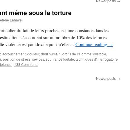
Newer posts
→
t même sous la torture
elene Lahaye
rticulier du fait de leurs proches, est une constance dans les
es estimations s’accordent sur un nombre de 10% des femmes
tte violence est paradoxale puisqu’elle …
Continue reading
→
d
accouchement
,
douleur
,
droit humain
,
droits de l"Homme
,
dystocie
,
e
,
position de stress
,
sévices
,
souffrance foetale
,
techniques d'interrogatoire
iolence
|
138 Comments
Newer posts
→