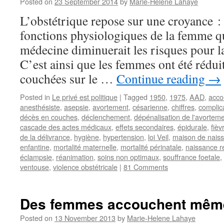
Posted on
23 September 2014
by
Marie-Helene Lahaye
L’obstétrique repose sur une croyance : 
fonctions physiologiques de la femme qu
médecine diminuerait les risques pour la
C’est ainsi que les femmes ont été réduit
couchées sur le …
Continue reading
→
Posted in
Le privé est politique
|
Tagged
1950
,
1975
,
AAD
,
acco
anesthésiste
,
asepsie
,
avortement
,
césarienne
,
chiffres
,
complic
décès en couches
,
déclenchement
,
dépénalisation de l'avortem
cascade des actes médicaux
,
effets secondaires
,
épidurale
,
fièv
de la délivrance
,
hygiène
,
hypertension
,
loi Veil
,
maison de nais
enfantine
,
mortalité maternelle
,
mortalité périnatale
,
naissance r
éclampsie
,
réanimation
,
soins non optimaux
,
souffrance foetale
,
ventouse
,
violence obstétricale
|
81 Comments
Des femmes accouchent même 
Posted on
13 November 2013
by
Marie-Helene Lahaye