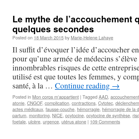
Le mythe de l’accouchement q
quelques secondes
Posted on
18 March 2015
by
Marie-Helene Lahaye
Il suffit d’évoquer l’idée d’accoucher e
pour qu’une armée de médecins s’élève 
innombrables risques de cette entrepris
utilisé est que toutes les femmes, y comp
santé, à la …
Continue reading
→
Posted in
Mon corps m'appartient
|
Tagged
AAD
,
accouchemen
atonie
,
CNGOF
,
complication
,
contractions
,
Cytotec
,
déclenchem
actes médicaux
,
fausse-couche
,
hémorragie
,
hémorragie de la d
partum
,
monitoring
,
NICE
,
ocytocine
,
ocytocine de synthèse
,
ris
foetale
,
ulcère
,
urgence
,
utérus atone
|
109 Comments