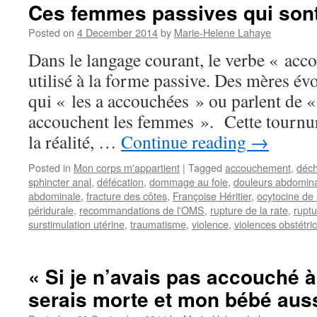
Ces femmes passives qui son
Posted on
4 December 2014
by
Marie-Helene Lahaye
Dans le langage courant, le verbe « acc
utilisé à la forme passive. Des mères é
qui « les a accouchées » ou parlent de 
accouchent les femmes ». Cette tournure
la réalité, …
Continue reading
→
Posted in
Mon corps m'appartient
|
Tagged
accouchement
,
déch
sphincter anal
,
défécation
,
dommage au foie
,
douleurs abdomin
abdominale
,
fracture des côtes
,
Françoise Héritier
,
ocytocine de
péridurale
,
recommandations de l'OMS
,
rupture de la rate
,
ruptu
surstimulation utérine
,
traumatisme
,
violence
,
violences obstétri
« Si je n’avais pas accouché à 
serais morte et mon bébé auss