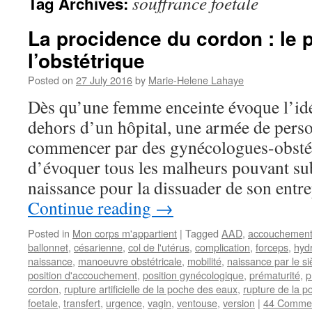
souffrance foetale
Tag Archives:
La procidence du cordon : le 
l’obstétrique
Posted on
27 July 2016
by
Marie-Helene Lahaye
Dès qu’une femme enceinte évoque l’id
dehors d’un hôpital, une armée de perso
commencer par des gynécologues-obstét
d’évoquer tous les malheurs pouvant su
naissance pour la dissuader de son entr
Continue reading
→
Posted in
Mon corps m'appartient
|
Tagged
AAD
,
accouchemen
ballonnet
,
césarienne
,
col de l'utérus
,
complication
,
forceps
,
hyd
naissance
,
manoeuvre obstétricale
,
mobilité
,
naissance par le s
position d'accouchement
,
position gynécologique
,
prématurité
,
p
cordon
,
rupture artificielle de la poche des eaux
,
rupture de la 
foetale
,
transfert
,
urgence
,
vagin
,
ventouse
,
version
|
44 Comme