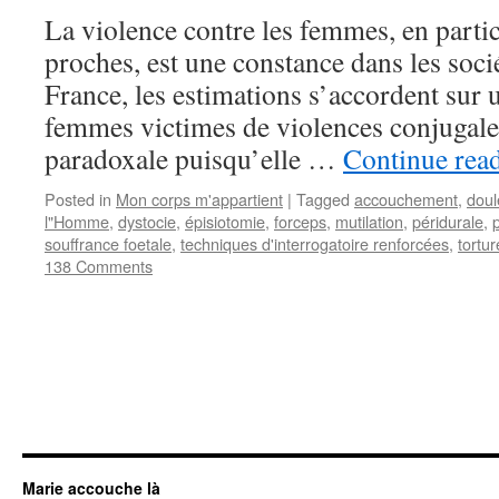
La violence contre les femmes, en particu
proches, est une constance dans les socié
France, les estimations s’accordent su
femmes victimes de violences conjugale.
paradoxale puisqu’elle …
Continue rea
Posted in
Mon corps m'appartient
|
Tagged
accouchement
,
doul
l"Homme
,
dystocie
,
épisiotomie
,
forceps
,
mutilation
,
péridurale
,
souffrance foetale
,
techniques d'interrogatoire renforcées
,
tortur
138 Comments
Marie accouche là