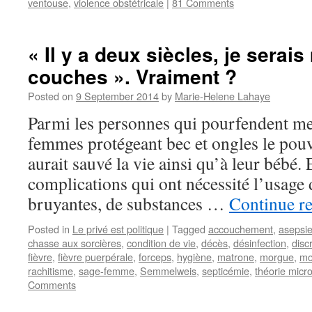
ventouse
,
violence obstétricale
|
81 Comments
« Il y a deux siècles, je serai
couches ». Vraiment ?
Posted on
9 September 2014
by
Marie-Helene Lahaye
Parmi les personnes qui pourfendent mes
femmes protégeant bec et ongles le pouv
aurait sauvé la vie ainsi qu’à leur bébé.
complications qui ont nécessité l’usage
bruyantes, de substances …
Continue r
Posted in
Le privé est politique
|
Tagged
accouchement
,
asepsi
chasse aux sorcières
,
condition de vie
,
décès
,
désinfection
,
disc
fièvre
,
fièvre puerpérale
,
forceps
,
hygiène
,
matrone
,
morgue
,
mo
rachitisme
,
sage-femme
,
Semmelweis
,
septicémie
,
théorie micr
Comments