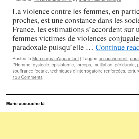
La violence contre les femmes, en particu
proches, est une constance dans les socié
France, les estimations s’accordent su
femmes victimes de violences conjugale.
paradoxale puisqu’elle …
Continue rea
Posted in
Mon corps m'appartient
|
Tagged
accouchement
,
doul
l"Homme
,
dystocie
,
épisiotomie
,
forceps
,
mutilation
,
péridurale
,
souffrance foetale
,
techniques d'interrogatoire renforcées
,
tortur
138 Comments
Marie accouche là