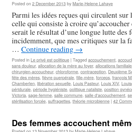
Posted on
2 December 2013
by
Marie-Helene Lahaye
Parmi les idées reçues qui circulent sur 
celle qui consiste à croire qu’accoucher 
serait le résultat d’une longue lutte des
incidemment, que mes critiques sur la 
…
Continue reading
→
Posted in
Le privé est politique
|
Tagged
accouchement
,
accouch
sans douleur
,
allocation de la mère au foyer
,
allocations familial
chirurgien-accoucheur
,
chloroforme
,
contraception
,
Deuxième S
fête des mères
,
fièvre puerpérale
,
fille-mère
,
forceps
,
françois 
Chamberlen
,
libération sexuelle
,
Louis Pasteur
,
Louis XIV
,
Louis
péridurale
,
période hygiéniste
,
politique nataliste
,
position gynéc
Victoria
,
sage-femme
,
salle commune
,
salle d'accouchement
,
se
stérilisation forcée
,
suffragettes
,
théorie microbienne
|
42 Comm
Des femmes accouchent même 
Posted on
13 November 2013
by
Marie-Helene Lahaye