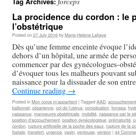
forceps
Tag Archives:
La procidence du cordon : le 
l’obstétrique
Posted on
27 July 2016
by
Marie-Helene Lahaye
Dès qu’une femme enceinte évoque l’id
dehors d’un hôpital, une armée de perso
commencer par des gynécologues-obstét
d’évoquer tous les malheurs pouvant su
naissance pour la dissuader de son entr
Continue reading
→
Posted in
Mon corps m'appartient
|
Tagged
AAD
,
accouchemen
ballonnet
,
césarienne
,
col de l'utérus
,
complication
,
forceps
,
hyd
naissance
,
manoeuvre obstétricale
,
mobilité
,
naissance par le s
position d'accouchement
,
position gynécologique
,
prématurité
,
p
cordon
,
rupture artificielle de la poche des eaux
,
rupture de la 
foetale
,
transfert
,
urgence
,
vagin
,
ventouse
,
version
|
44 Comme