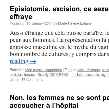
Episiotomie, excision, ce sexe
effraye
Posted on
10 January 2014
by
Marie-Helene Lahaye
Aussi étrange que cela puisse paraître, l
peur aux hommes. La représentation la p
angoisse masculine est le mythe du vagi
bon nombre de cultures, y compris dans
reading
→
Posted in
Mon corps m'appartient
|
Tagged
accouchement
,
cast
excision
,
forceps
,
Grantly DICK-READ
,
mutilation sexuelle
,
myth
denté
|
37 Comments
Non, les femmes ne se sont p
accoucher à l’hôpital