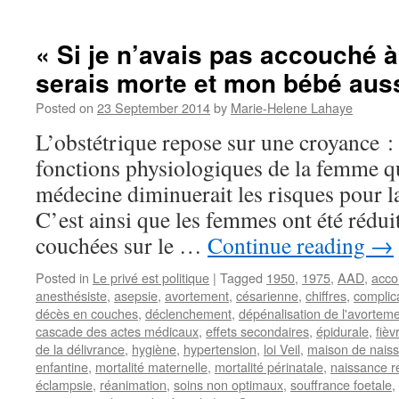
« Si je n’avais pas accouché à 
serais morte et mon bébé auss
Posted on
23 September 2014
by
Marie-Helene Lahaye
L’obstétrique repose sur une croyance : 
fonctions physiologiques de la femme qu
médecine diminuerait les risques pour la
C’est ainsi que les femmes ont été réduit
couchées sur le …
Continue reading
→
Posted in
Le privé est politique
|
Tagged
1950
,
1975
,
AAD
,
acco
anesthésiste
,
asepsie
,
avortement
,
césarienne
,
chiffres
,
complic
décès en couches
,
déclenchement
,
dépénalisation de l'avortem
cascade des actes médicaux
,
effets secondaires
,
épidurale
,
fièv
de la délivrance
,
hygiène
,
hypertension
,
loi Veil
,
maison de nais
enfantine
,
mortalité maternelle
,
mortalité périnatale
,
naissance r
éclampsie
,
réanimation
,
soins non optimaux
,
souffrance foetale
,