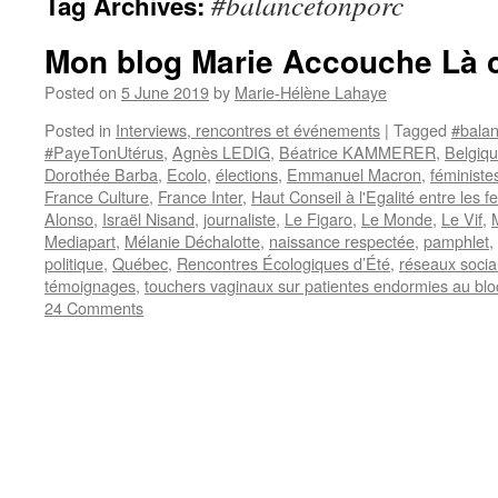
#balancetonporc
Tag Archives:
Mon blog Marie Accouche Là 
Posted on
5 June 2019
by
Marie-Hélène Lahaye
Posted in
Interviews, rencontres et événements
|
Tagged
#bala
#PayeTonUtérus
,
Agnès LEDIG
,
Béatrice KAMMERER
,
Belgiq
Dorothée Barba
,
Ecolo
,
élections
,
Emmanuel Macron
,
féministe
France Culture
,
France Inter
,
Haut Conseil à l'Egalité entre les
Alonso
,
Israël Nisand
,
journaliste
,
Le Figaro
,
Le Monde
,
Le Vif
,
Mediapart
,
Mélanie Déchalotte
,
naissance respectée
,
pamphlet
,
politique
,
Québec
,
Rencontres Écologiques d’Été
,
réseaux soci
témoignages
,
touchers vaginaux sur patientes endormies au blo
24 Comments