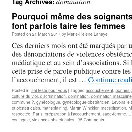
domination
Tag Archives:
Pourquoi même des soignants
font parfois taire les femmes
Posted on
21 March 2017
by
Marie-Helene Lahaye
Ces derniers mois ont été marqués par un
des dénonciations de violences obstétric
médiatique et au sein d’associations. Si 
cette prise de parole publique contre le
l’accouchement, il est …
Continue read
Posted in
J'ai testé pour vous
|
Tagged
accouchement
,
bonnes p
culture du viol
,
discrimination
,
domination
,
domination masculine
commune ?
,
gynécologue
,
gynécologue-obstétricien
,
Levons le 
et obstétricales
,
mansplaining
,
Martin Winckler
,
mecsplication
,
M
respectée
,
Paris
,
préparation à l'accouchement
,
sage-femme
,
U
conjugale
,
violences obstétricales
|
35 Comments