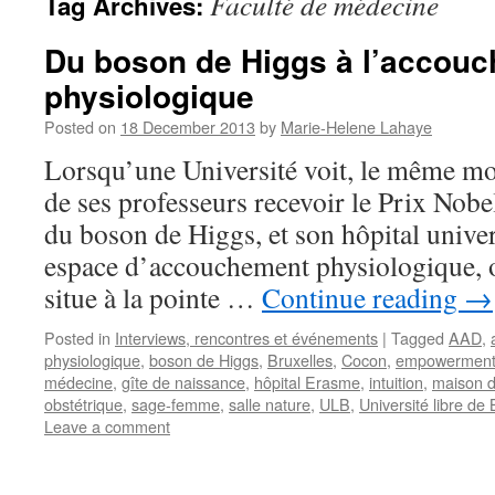
Faculté de médecine
Tag Archives:
Du boson de Higgs à l’accou
physiologique
Posted on
18 December 2013
by
Marie-Helene Lahaye
Lorsqu’une Université voit, le même mo
de ses professeurs recevoir le Prix Nobe
du boson de Higgs, et son hôpital univer
espace d’accouchement physiologique, o
situe à la pointe …
Continue reading
→
Posted in
Interviews, rencontres et événements
|
Tagged
AAD
,
physiologique
,
boson de Higgs
,
Bruxelles
,
Cocon
,
empowermen
médecine
,
gîte de naissance
,
hôpital Erasme
,
intuition
,
maison d
obstétrique
,
sage-femme
,
salle nature
,
ULB
,
Université libre de 
Leave a comment