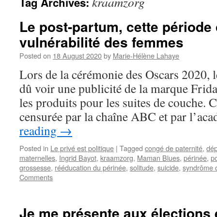
kraamzorg
Tag Archives:
Le post-partum, cette période
vulnérabilité des femmes
Posted on
18 August 2020
by
Marie-Hélène Lahaye
Lors de la cérémonie des Oscars 2020, 
dû voir une publicité de la marque Fri
les produits pour les suites de couche. Ce
censurée par la chaîne ABC et par l’a
reading
→
Posted in
Le privé est politique
|
Tagged
congé de paternité
,
dép
maternelles
,
Ingrid Bayot
,
kraamzorg
,
Maman Blues
,
périnée
,
p
grossesse
,
rééducation du périnée
,
solitude
,
suicide
,
syndrôme d
Comments
Je me présente aux élections 