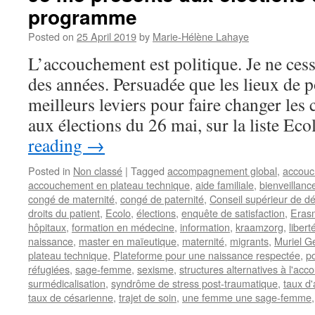
programme
Posted on
25 April 2019
by
Marie-Hélène Lahaye
L’accouchement est politique. Je ne cess
des années. Persuadée que les lieux de p
meilleurs leviers pour faire changer les 
aux élections du 26 mai, sur la liste Ec
reading
→
Posted in
Non classé
|
Tagged
accompagnement global
,
accou
accouchement en plateau technique
,
aide familiale
,
bienveillanc
congé de maternité
,
congé de paternité
,
Conseil supérieur de d
droits du patient
,
Ecolo
,
élections
,
enquête de satisfaction
,
Eras
hôpitaux
,
formation en médecine
,
information
,
kraamzorg
,
libert
naissance
,
master en maïeutique
,
maternité
,
migrants
,
Muriel G
plateau technique
,
Plateforme pour une naissance respectée
,
po
réfugiées
,
sage-femme
,
sexisme
,
structures alternatives à l'ac
surmédicalisation
,
syndrôme de stress post-traumatique
,
taux d
taux de césarienne
,
trajet de soin
,
une femme une sage-femme