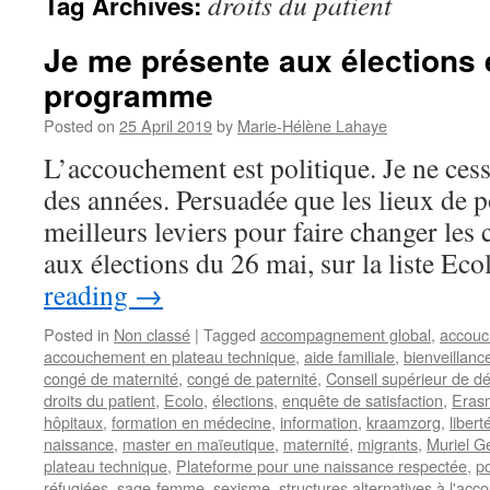
droits du patient
Tag Archives:
Je me présente aux élections 
programme
Posted on
25 April 2019
by
Marie-Hélène Lahaye
L’accouchement est politique. Je ne cess
des années. Persuadée que les lieux de p
meilleurs leviers pour faire changer les 
aux élections du 26 mai, sur la liste Ec
reading
→
Posted in
Non classé
|
Tagged
accompagnement global
,
accou
accouchement en plateau technique
,
aide familiale
,
bienveillanc
congé de maternité
,
congé de paternité
,
Conseil supérieur de d
droits du patient
,
Ecolo
,
élections
,
enquête de satisfaction
,
Eras
hôpitaux
,
formation en médecine
,
information
,
kraamzorg
,
libert
naissance
,
master en maïeutique
,
maternité
,
migrants
,
Muriel G
plateau technique
,
Plateforme pour une naissance respectée
,
po
réfugiées
,
sage-femme
,
sexisme
,
structures alternatives à l'ac