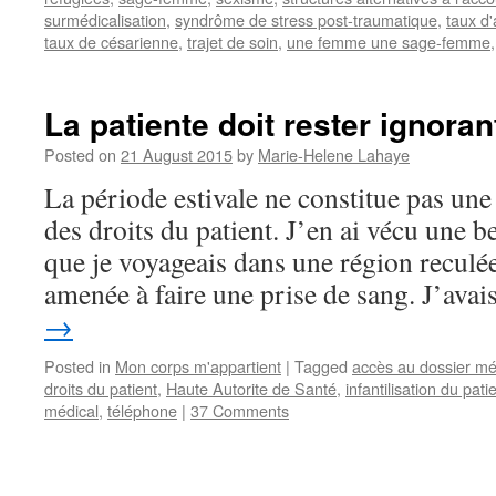
surmédicalisation
,
syndrôme de stress post-traumatique
,
taux d
taux de césarienne
,
trajet de soin
,
une femme une sage-femme
La patiente doit rester ignoran
Posted on
21 August 2015
by
Marie-Helene Lahaye
La période estivale ne constitue pas une 
des droits du patient. J’en ai vécu une be
que je voyageais dans une région reculée
amenée à faire une prise de sang. J’ava
→
Posted in
Mon corps m'appartient
|
Tagged
accès au dossier mé
droits du patient
,
Haute Autorite de Santé
,
infantilisation du pati
médical
,
téléphone
|
37 Comments