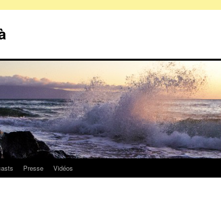
à
asts
Presse
Vidéos