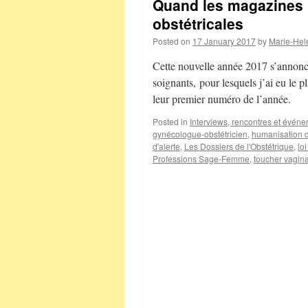
Quand les magazines p
obstétricales
Posted on
17 January 2017
by
Marie-Hel
Cette nouvelle année 2017 s’annonc
soignants, pour lesquels j’ai eu le pl
leur premier numéro de l’année.
Posted in
Interviews, rencontres et évén
gynécologue-obstétricien
,
humanisation 
d'alerte
,
Les Dossiers de l'Obstétrique
,
lo
Professions Sage-Femme
,
toucher vagina