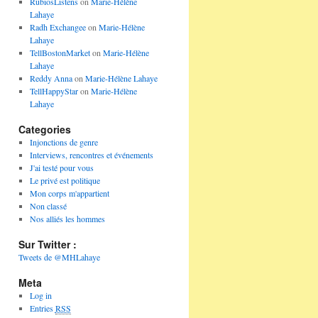
RubiosListens
on
Marie-Hélène
Lahaye
Radh Exchangee
on
Marie-Hélène
Lahaye
TellBostonMarket
on
Marie-Hélène
Lahaye
Reddy Anna
on
Marie-Hélène Lahaye
TellHappyStar
on
Marie-Hélène
Lahaye
Categories
Injonctions de genre
Interviews, rencontres et événements
J'ai testé pour vous
Le privé est politique
Mon corps m'appartient
Non classé
Nos alliés les hommes
Sur Twitter :
Tweets de @MHLahaye
Meta
Log in
Entries
RSS