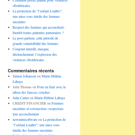
Comment porter plainte pour violences
obstétricales
La protection de “l’enfant à naître”:
une mise sous tutelle des femmes
enceintes
Respect des femmes qui accouchent :
bientôt toutes patientes partenaires ?
Le post-partum, cette période de
grande vulnérabilité des femmes
Conjoint interdit, masque,
déclenchement: l’explosion des
violences obstétricales
Commentaires récents
Simon Johansen
on
Marie-Hélène
Lahaye
Julia Thomas
on
Pour en finir avec le
tabou des fausses couches
Julia Carter
on
Marie-Hélène Lahaye
CREDIT FINANCIER
on
Femmes
enceintes et coronavirus: respectons
leur accouchement
newmlmsoftware
on
La protection de
“l’enfant à naître”: une mise sous
tutelle des femmes enceintes