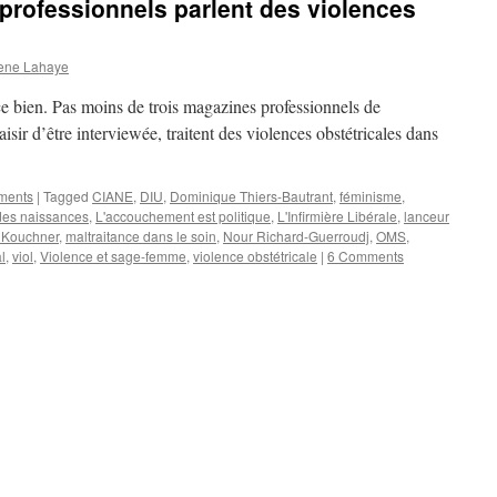
rofessionnels parlent des violences
ene Lahaye
e bien. Pas moins de trois magazines professionnels de
aisir d’être interviewée, traitent des violences obstétricales dans
ements
|
Tagged
CIANE
,
DIU
,
Dominique Thiers-Bautrant
,
féminisme
,
des naissances
,
L'accouchement est politique
,
L'Infirmière Libérale
,
lanceur
i Kouchner
,
maltraitance dans le soin
,
Nour Richard-Guerroudj
,
OMS
,
l
,
viol
,
Violence et sage-femme
,
violence obstétricale
|
6 Comments