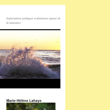
Explorations politiques et féministes autour de
la naissance
Marie-Hélène Lahaye