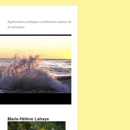
Explorations politiques et féministes autour de
la naissance
Marie-Hélène Lahaye