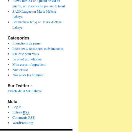
FlowChart AI
on
Quand on est en
guerre, on n’accouche pas sur le front
SA20 League
on
Marie-Hélène
Lahaye
Leematthew Icdjq
on
Marie-Hélène
Lahaye
Categories
Injonctions de genre
Interviews, rencontres et événements
J'ai testé pour vous
Le privé est politique
Mon corps m'appartient
Non classé
Nos alliés les hommes
Sur Twitter :
Tweets de @MHLahaye
Meta
Log in
Entries
RSS
Comments
RSS
WordPress.org