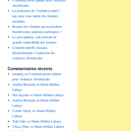
Comment porter plainte pour violences
obstétricales
La protection de “l’enfant à naître”:
une mise sous tutelle des femmes
enceintes
Respect des femmes qui accouchent :
bientôt toutes patientes partenaires ?
Le post-partum, cette période de
grande vulnérabilité des femmes
Conjoint interdit, masque,
déclenchement: l’explosion des
violences obstétricales
Commentaires récents
ramanuj
on
Comment porter plainte
pour violences obstétricales
Andrea Brennan
on
Marie-Hélène
Lahaye
Mei Ingram
on
Marie-Hélène Lahaye
Andrea Brennan
on
Marie-Hélène
Lahaye
Combs Misty
on
Marie-Hélène
Lahaye
Yuki Sato
on
Marie-Hélène Lahaye
Ulises Zhao
on
Marie-Hélène Lahaye