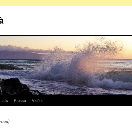
à
asts
Presse
Vidéos
roudj