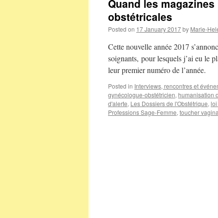
Quand les magazines p
obstétricales
Posted on
17 January 2017
by
Marie-Hel
Cette nouvelle année 2017 s’annonc
soignants, pour lesquels j’ai eu le pl
leur premier numéro de l’année.
Posted in
Interviews, rencontres et évén
gynécologue-obstétricien
,
humanisation 
d'alerte
,
Les Dossiers de l'Obstétrique
,
lo
Professions Sage-Femme
,
toucher vagina