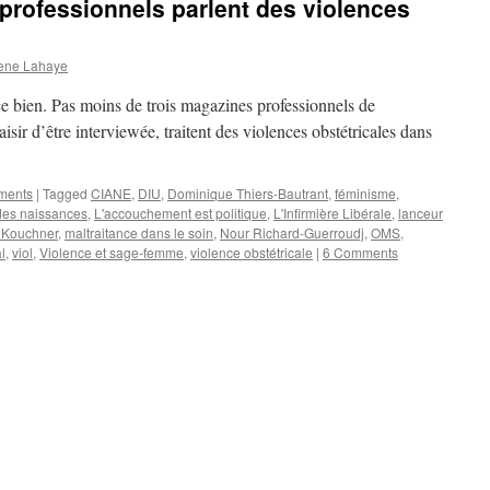
rofessionnels parlent des violences
ene Lahaye
e bien. Pas moins de trois magazines professionnels de
aisir d’être interviewée, traitent des violences obstétricales dans
ements
|
Tagged
CIANE
,
DIU
,
Dominique Thiers-Bautrant
,
féminisme
,
des naissances
,
L'accouchement est politique
,
L'Infirmière Libérale
,
lanceur
i Kouchner
,
maltraitance dans le soin
,
Nour Richard-Guerroudj
,
OMS
,
l
,
viol
,
Violence et sage-femme
,
violence obstétricale
|
6 Comments