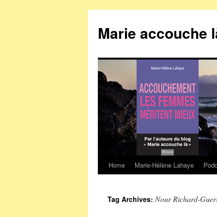
Marie accouche l
Home
Marie-Hélène Lahaye
Podc
Skip
to
Nour Richard-Guer
Tag Archives:
content