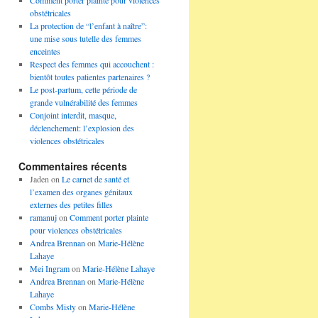
Comment porter plainte pour violences
obstétricales
La protection de “l’enfant à naître”:
une mise sous tutelle des femmes
enceintes
Respect des femmes qui accouchent :
bientôt toutes patientes partenaires ?
Le post-partum, cette période de
grande vulnérabilité des femmes
Conjoint interdit, masque,
déclenchement: l’explosion des
violences obstétricales
Commentaires récents
Jaden
on
Le carnet de santé et
l’examen des organes génitaux
externes des petites filles
ramanuj
on
Comment porter plainte
pour violences obstétricales
Andrea Brennan
on
Marie-Hélène
Lahaye
Mei Ingram
on
Marie-Hélène Lahaye
Andrea Brennan
on
Marie-Hélène
Lahaye
Combs Misty
on
Marie-Hélène