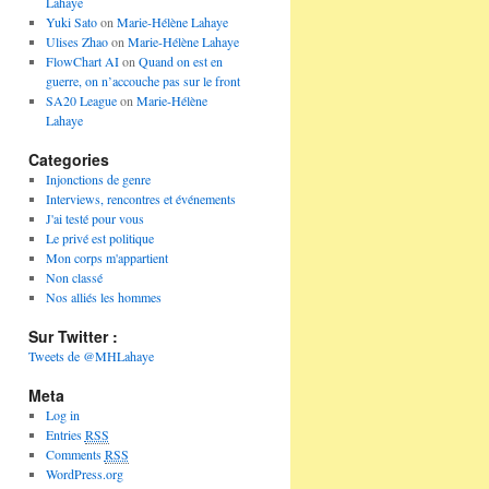
Lahaye
Yuki Sato
on
Marie-Hélène Lahaye
Ulises Zhao
on
Marie-Hélène Lahaye
FlowChart AI
on
Quand on est en
guerre, on n’accouche pas sur le front
SA20 League
on
Marie-Hélène
Lahaye
Categories
Injonctions de genre
Interviews, rencontres et événements
J'ai testé pour vous
Le privé est politique
Mon corps m'appartient
Non classé
Nos alliés les hommes
Sur Twitter :
Tweets de @MHLahaye
Meta
Log in
Entries
RSS
Comments
RSS
WordPress.org