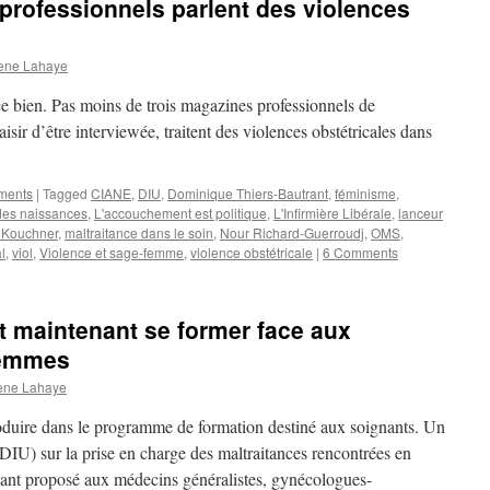
rofessionnels parlent des violences
ene Lahaye
e bien. Pas moins de trois magazines professionnels de
aisir d’être interviewée, traitent des violences obstétricales dans
ements
|
Tagged
CIANE
,
DIU
,
Dominique Thiers-Bautrant
,
féminisme
,
des naissances
,
L'accouchement est politique
,
L'Infirmière Libérale
,
lanceur
i Kouchner
,
maltraitance dans le soin
,
Nour Richard-Guerroudj
,
OMS
,
l
,
viol
,
Violence et sage-femme
,
violence obstétricale
|
6 Comments
 maintenant se former face aux
femmes
ene Lahaye
roduire dans le programme de formation destiné aux soignants. Un
DIU) sur la prise en charge des maltraitances rencontrées en
vant proposé aux médecins généralistes, gynécologues-