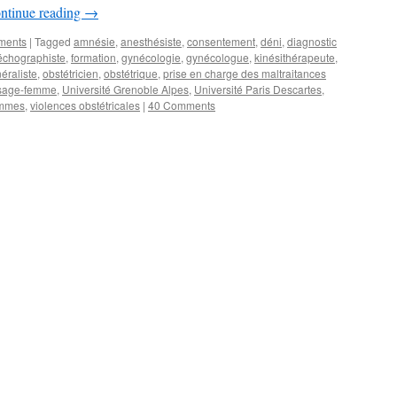
ntinue reading
→
ements
|
Tagged
amnésie
,
anesthésiste
,
consentement
,
déni
,
diagnostic
échographiste
,
formation
,
gynécologie
,
gynécologue
,
kinésithérapeute
,
éraliste
,
obstétricien
,
obstétrique
,
prise en charge des maltraitances
sage-femme
,
Université Grenoble Alpes
,
Université Paris Descartes
,
emmes
,
violences obstétricales
|
40 Comments