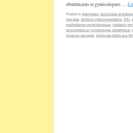
obstétriciens et gynécologues …
Co
Posted in
Interviews, rencontres et évén
prénatal
,
diplôme interuniversitaire
,
DIU
,
maltraitance gynécologique
,
médecin gén
rencontrées en gynécologie obstétrique
,
violence sexuelle
,
violences faites aux f