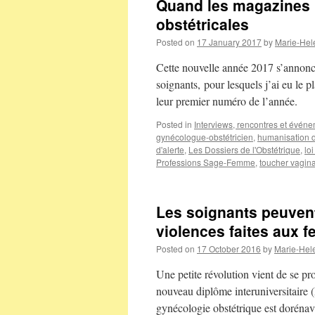
Quand les magazines p
obstétricales
Posted on
17 January 2017
by
Marie-Hel
Cette nouvelle année 2017 s’annonc
soignants, pour lesquels j’ai eu le pl
leur premier numéro de l’année.
Posted in
Interviews, rencontres et évén
gynécologue-obstétricien
,
humanisation 
d'alerte
,
Les Dossiers de l'Obstétrique
,
lo
Professions Sage-Femme
,
toucher vagina
Les soignants peuvent
violences faites aux 
Posted on
17 October 2016
by
Marie-Hel
Une petite révolution vient de se p
nouveau diplôme interuniversitaire (
gynécologie obstétrique est doréna