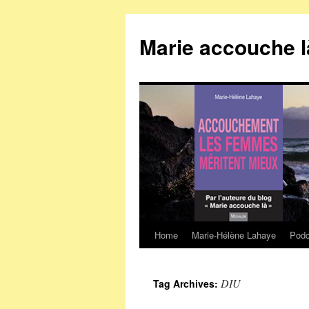
Marie accouche l
Home
Marie-Hélène Lahaye
Podc
Skip
to
DIU
Tag Archives:
content