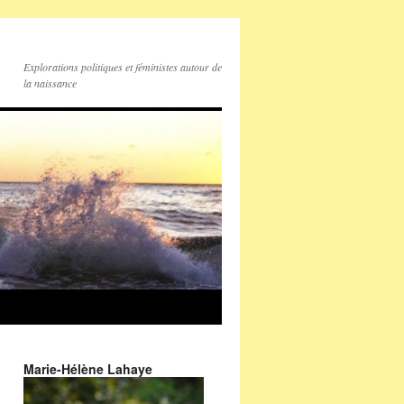
Explorations politiques et féministes autour de
la naissance
Marie-Hélène Lahaye