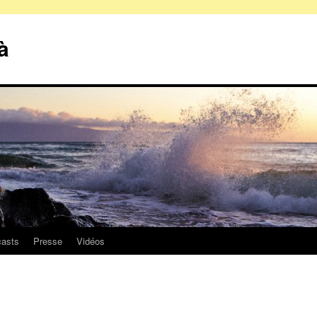
à
asts
Presse
Vidéos