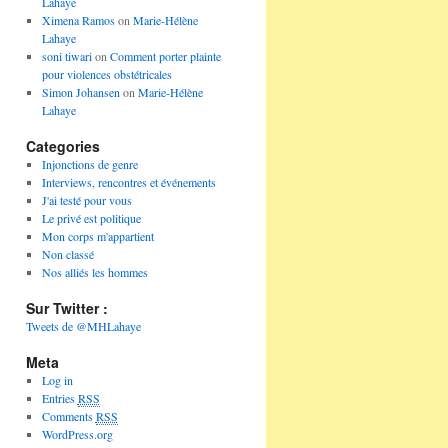
Lahaye
Ximena Ramos
on
Marie-Hélène
Lahaye
soni tiwari
on
Comment porter plainte
pour violences obstétricales
Simon Johansen
on
Marie-Hélène
Lahaye
Categories
Injonctions de genre
Interviews, rencontres et événements
J'ai testé pour vous
Le privé est politique
Mon corps m'appartient
Non classé
Nos alliés les hommes
Sur Twitter :
Tweets de @MHLahaye
Meta
Log in
Entries
RSS
Comments
RSS
WordPress.org