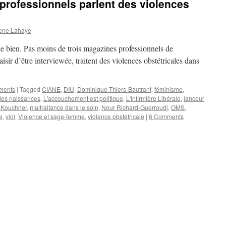
rofessionnels parlent des violences
ene Lahaye
e bien. Pas moins de trois magazines professionnels de
aisir d’être interviewée, traitent des violences obstétricales dans
ements
|
Tagged
CIANE
,
DIU
,
Dominique Thiers-Bautrant
,
féminisme
,
des naissances
,
L'accouchement est politique
,
L'Infirmière Libérale
,
lanceur
i Kouchner
,
maltraitance dans le soin
,
Nour Richard-Guerroudj
,
OMS
,
l
,
viol
,
Violence et sage-femme
,
violence obstétricale
|
6 Comments