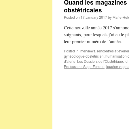
Quand les magazines p
obstétricales
Posted on
17 January 2017
by
Marie-Hel
Cette nouvelle année 2017 s’annonc
soignants, pour lesquels j’ai eu le pl
leur premier numéro de l’année.
Posted in
Interviews, rencontres et évén
gynécologue-obstétricien
,
humanisation 
d'alerte
,
Les Dossiers de l'Obstétrique
,
lo
Professions Sage-Femme
,
toucher vagina