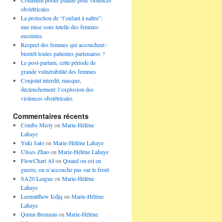
Comment porter plainte pour violences
obstétricales
La protection de “l’enfant à naître”:
une mise sous tutelle des femmes
enceintes
Respect des femmes qui accouchent :
bientôt toutes patientes partenaires ?
Le post-partum, cette période de
grande vulnérabilité des femmes
Conjoint interdit, masque,
déclenchement: l’explosion des
violences obstétricales
Commentaires récents
Combs Misty
on
Marie-Hélène
Lahaye
Yuki Sato
on
Marie-Hélène Lahaye
Ulises Zhao
on
Marie-Hélène Lahaye
FlowChart AI
on
Quand on est en
guerre, on n’accouche pas sur le front
SA20 League
on
Marie-Hélène
Lahaye
Leematthew Icdjq
on
Marie-Hélène
Lahaye
Quinn Brennan
on
Marie-Hélène