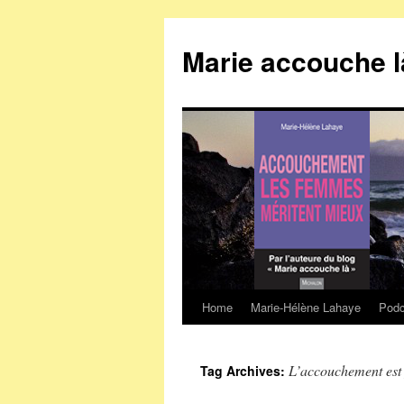
Marie accouche l
Home
Marie-Hélène Lahaye
Podc
Skip
to
L’accouchement est 
Tag Archives:
content