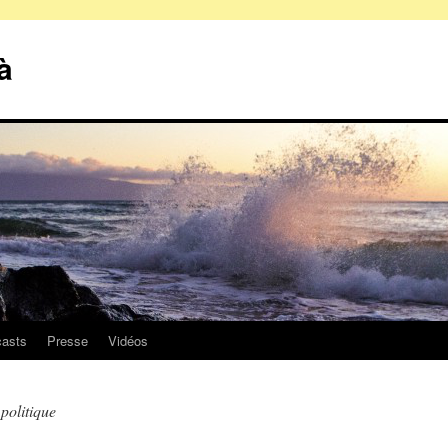
à
asts
Presse
Vidéos
politique