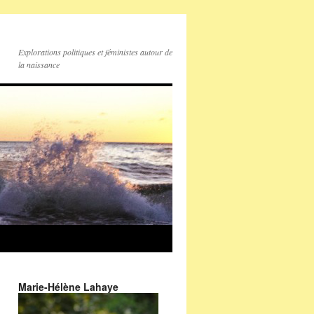
Explorations politiques et féministes autour de
la naissance
Marie-Hélène Lahaye