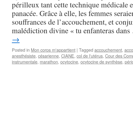
périlleux tant cette technique médicale
panacée. Grâce à elle, les femmes seraie
souffrances de l’accouchement, et conjur
malédiction divine « tu enfanteras dan
→
Posted in
Mon corps m'appartient
|
Tagged
accouchement
,
acco
anesthésiste
,
césarienne
,
CIANE
,
col de l'utérus
,
Cour des Com
instrumentale
,
marathon
,
ocytocine
,
ocytocine de synthèse
,
péri