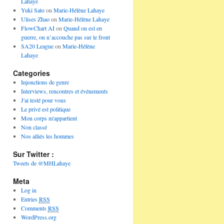
Lahaye
Yuki Sato
on
Marie-Hélène Lahaye
Ulises Zhao
on
Marie-Hélène Lahaye
FlowChart AI
on
Quand on est en
guerre, on n’accouche pas sur le front
SA20 League
on
Marie-Hélène
Lahaye
Categories
Injonctions de genre
Interviews, rencontres et événements
J'ai testé pour vous
Le privé est politique
Mon corps m'appartient
Non classé
Nos alliés les hommes
Sur Twitter :
Tweets de @MHLahaye
Meta
Log in
Entries
RSS
Comments
RSS
WordPress.org