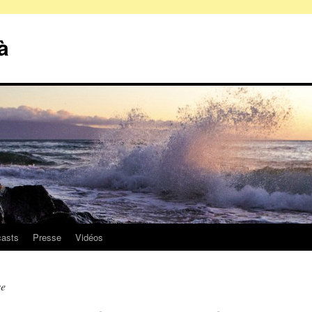
à
asts
Presse
Vidéos
se