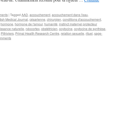
ements
|
Tagged
AAD
,
accouchement
,
accouchement dans l'eau
,
itish Medical Journal
,
césarienne
,
chirurgien
,
conditions d'accouchement
,
,
hormone
,
hormone de l'amour
,
humanité
,
instinct maternel protecteur
issance naturelle
,
néocortex
,
obstétricien
,
ocytocine
,
ocytocine de synthèse
,
,
Pithiviers
,
Primal Health Research Centre
,
relation sexuelle
,
rituel
,
sage-
omments