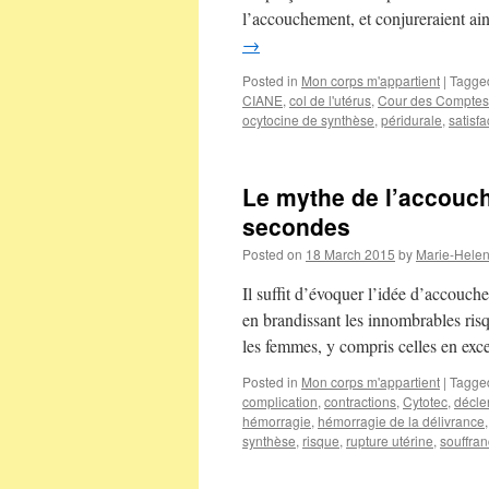
l’accouchement, et conjureraient ai
→
Posted in
Mon corps m'appartient
|
Tagge
CIANE
,
col de l'utérus
,
Cour des Comptes
ocytocine de synthèse
,
péridurale
,
satisfa
Le mythe de l’accouc
secondes
Posted on
18 March 2015
by
Marie-Hele
Il suffit d’évoquer l’idée d’accouc
en brandissant les innombrables risqu
les femmes, y compris celles en exc
Posted in
Mon corps m'appartient
|
Tagge
complication
,
contractions
,
Cytotec
,
décl
hémorragie
,
hémorragie de la délivrance
synthèse
,
risque
,
rupture utérine
,
souffran