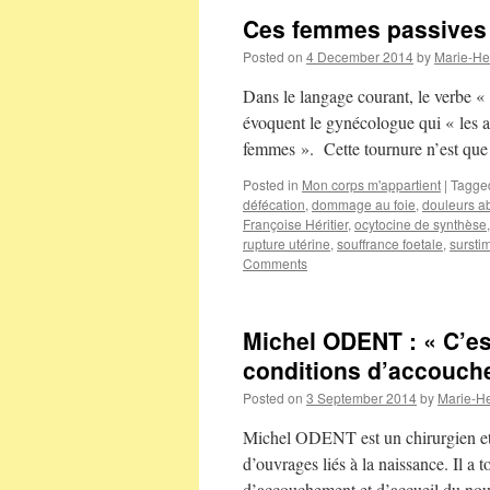
Ces femmes passives
Posted on
4 December 2014
by
Marie-He
Dans le langage courant, le verbe « 
évoquent le gynécologue qui « les 
femmes ». Cette tournure n’est que l
Posted in
Mon corps m'appartient
|
Tagge
défécation
,
dommage au foie
,
douleurs a
Françoise Héritier
,
ocytocine de synthèse
rupture utérine
,
souffrance foetale
,
sursti
Comments
Michel ODENT : « C’est
conditions d’accouch
Posted on
3 September 2014
by
Marie-H
Michel ODENT est un chirurgien et o
d’ouvrages liés à la naissance. Il a 
d’accouchement et d’accueil du n