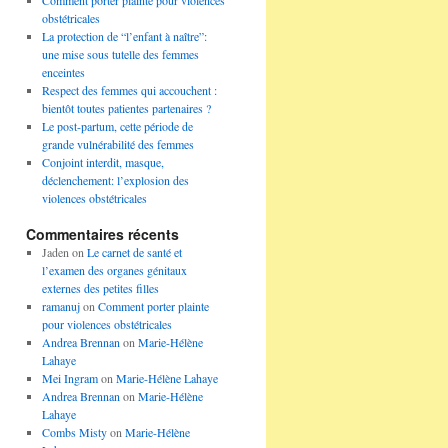
Comment porter plainte pour violences
obstétricales
La protection de “l’enfant à naître”:
une mise sous tutelle des femmes
enceintes
Respect des femmes qui accouchent :
bientôt toutes patientes partenaires ?
Le post-partum, cette période de
grande vulnérabilité des femmes
Conjoint interdit, masque,
déclenchement: l’explosion des
violences obstétricales
Commentaires récents
Jaden
on
Le carnet de santé et
l’examen des organes génitaux
externes des petites filles
ramanuj
on
Comment porter plainte
pour violences obstétricales
Andrea Brennan
on
Marie-Hélène
Lahaye
Mei Ingram
on
Marie-Hélène Lahaye
Andrea Brennan
on
Marie-Hélène
Lahaye
Combs Misty
on
Marie-Hélène