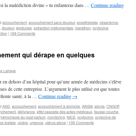
nsi la malédiction divine « tu enfanteras dans …
Continue reading
d
accouchement
,
accouchement sans douleur
,
anesthésiste
,
césarienne
,
,
douleur
,
épidurale
,
extraction instrumentale
,
marathon
,
ocytocine
,
ction
|
169 Comments
hement qui dérape en quelques
ne Lahaye
her en dehors d’un hôpital pour qu’une armée de médecins s’élève
es de cette entreprise. L’argument le plus utilisé est que toutes
ellente santé, à la …
Continue reading
→
d
AAD
,
accouchement
,
accouchement à domicile
,
ANSM
,
atonie
,
CNGOF
,
enchement
,
délivrance
,
effet cascade des actes médicaux
,
fausse-couche
,
,
hémorragie du post-partum
,
monitoring
,
NICE
,
ocytocine
,
ocytocine de
ce foetale
,
ulcère
,
urgence
,
utérus atone
|
109 Comments