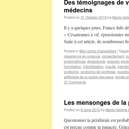
Des témoignages de vi
médecins
Posted on
31 October 2016
by
Marie-Hel
Il y a quelques jours, France Info dé
« Césariennes à vif, épisiotomies 
Suite à cet article, de nombreuses
Posted in
Mon corps m'appartient
|
Tagge
césarienne en urgence
,
consentement
,
cu
endométriose
,
épisiotomie
,
examen gyné
humiliation
,
infantilisation
,
insulte
,
interdi
ocytocine
,
ocytocine de synthèse
,
ouvertu
artificielle de la poche des eaux
,
sonde e
37 Comments
Les mensonges de la 
Posted on
8 June 2015
by
Marie-Helene
Questionner la péridurale est probab
est perçue comme la panacée. Grâce 