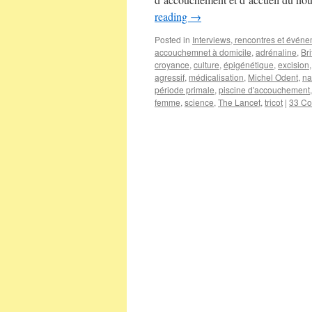
reading
→
Posted in
Interviews, rencontres et évén
accouchemnet à domicile
,
adrénaline
,
Br
croyance
,
culture
,
épigénétique
,
excision
agressif
,
médicalisation
,
Michel Odent
,
na
période primale
,
piscine d'accouchement
femme
,
science
,
The Lancet
,
tricot
|
33 C