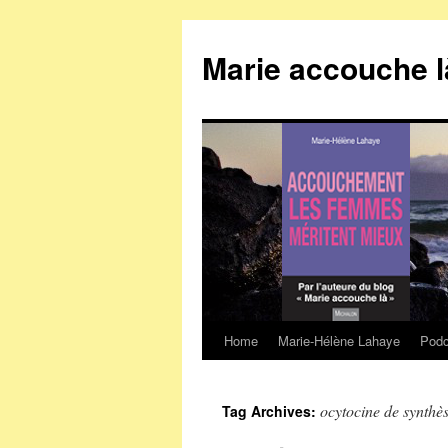
Marie accouche l
Home
Marie-Hélène Lahaye
Podc
Skip
to
ocytocine de synthè
Tag Archives:
content