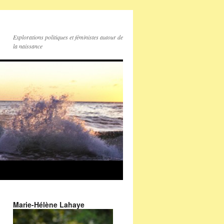
Explorations politiques et féministes autour de
la naissance
Marie-Hélène Lahaye