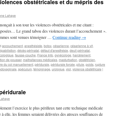
olences obstétricales et du mépris des
ene Lahaye
nonçait à son tour les violences obstétricales et me citant :
imposées… Le grand tabou des violences durant l’accouchement ».
 femmes sont venues témoigner …
Continue reading
→
d
accouchement
,
anesthésiste
,
botox
,
césarienne
,
césarienne à vif
,
lpabilistion
,
décès périnatal
,
défaut d'anesthésie
,
deuil périnatal
,
cologique
,
fausse-couche
,
France Info
,
gynécologe
,
harcèlement
,
ction de pousser
,
maltraitances médicales
,
masturbation
,
obstétricien
,
re du col manuellement
,
péridurale
,
péridurale forcée
,
pilule
,
poids
,
rupture
ndovaginale
,
spéculum
,
témoignage
,
urologue
,
viol
,
violence obstétricale
|
péridurale
 Lahaye
lement l’exercice le plus périlleux tant cette technique médicale
à elle, les femmes seraient délivrées des atroces souffrances de