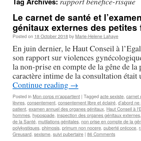
rapport bénéfice-risque
Tag Archives:
Le carnet de santé et l’exame
génitaux externes des petites f
Posted on
18 October 2018
by
Marie-Helene Lahaye
En juin dernier, le Haut Conseil à l’Ega
son rapport sur violences gynécologiques
la non-prise en compte de la gêne de la p
caractère intime de la consultation était
Continue reading
→
Posted in
Mon corps m'appartient
|
Tagged
acte sexiste
,
carnet 
lèvres
,
consentement
,
consentement libre et éclairé
,
d’abord ne 
patient
,
examen annuel des organes génitaux
,
Haut Conseil à l'
hommes
,
hypospade
,
inspection des organes génitaux externes
de la Santé
,
mutilations génitales
,
non prise en compte de la gên
polykystiques
,
phimosis
,
primum non nocere
,
puberté précoce
,
r
Greusard
,
sexisme
,
suivi pubertaire
|
86 Comments