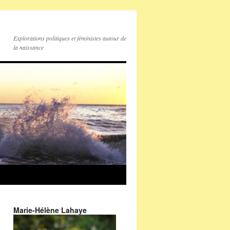
Explorations politiques et féministes autour de
la naissance
Marie-Hélène Lahaye