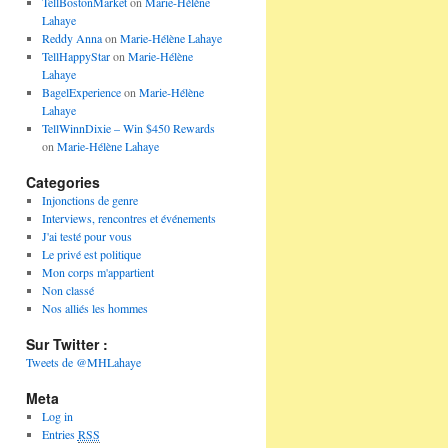
TellBostonMarket
on
Marie-Hélène
Lahaye
Reddy Anna
on
Marie-Hélène Lahaye
TellHappyStar
on
Marie-Hélène
Lahaye
BagelExperience
on
Marie-Hélène
Lahaye
TellWinnDixie – Win $450 Rewards
on
Marie-Hélène Lahaye
Categories
Injonctions de genre
Interviews, rencontres et événements
J'ai testé pour vous
Le privé est politique
Mon corps m'appartient
Non classé
Nos alliés les hommes
Sur Twitter :
Tweets de @MHLahaye
Meta
Log in
Entries
RSS