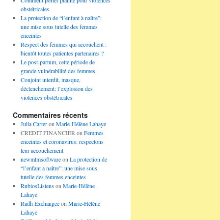
Comment porter plainte pour violences
obstétricales
La protection de “l’enfant à naître”:
une mise sous tutelle des femmes
enceintes
Respect des femmes qui accouchent :
bientôt toutes patientes partenaires ?
Le post-partum, cette période de
grande vulnérabilité des femmes
Conjoint interdit, masque,
déclenchement: l’explosion des
violences obstétricales
Commentaires récents
Julia Carter
on
Marie-Hélène Lahaye
CREDIT FINANCIER
on
Femmes
enceintes et coronavirus: respectons
leur accouchement
newmlmsoftware
on
La protection de
“l’enfant à naître”: une mise sous
tutelle des femmes enceintes
RubiosListens
on
Marie-Hélène
Lahaye
Radh Exchangee
on
Marie-Hélène
Lahaye