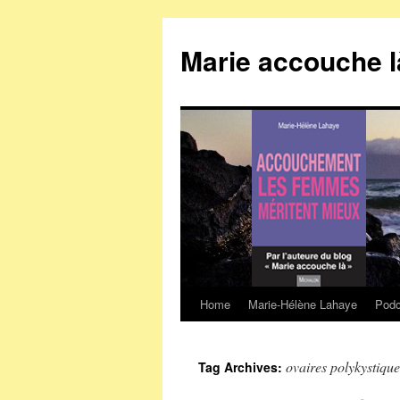
Marie accouche l
Home
Marie-Hélène Lahaye
Podc
Skip
to
ovaires polykystique
Tag Archives:
content