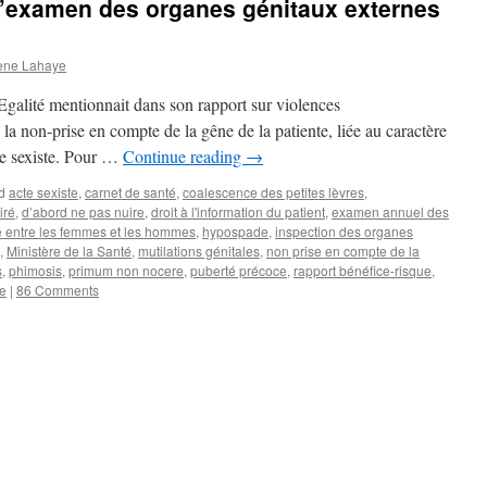
 l’examen des organes génitaux externes
ene Lahaye
’Egalité mentionnait dans son rapport sur violences
 la non-prise en compte de la gêne de la patiente, liée au caractère
cte sexiste. Pour …
Continue reading
→
d
acte sexiste
,
carnet de santé
,
coalescence des petites lèvres
,
iré
,
d’abord ne pas nuire
,
droit à l'information du patient
,
examen annuel des
té entre les femmes et les hommes
,
hypospade
,
inspection des organes
,
Ministère de la Santé
,
mutilations génitales
,
non prise en compte de la
s
,
phimosis
,
primum non nocere
,
puberté précoce
,
rapport bénéfice-risque
,
re
|
86 Comments