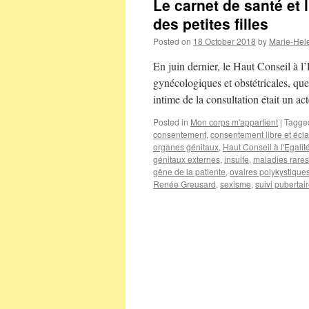
Le carnet de santé et
des petites filles
Posted on
18 October 2018
by
Marie-Hel
En juin dernier, le Haut Conseil à l
gynécologiques et obstétricales, que
intime de la consultation était un a
Posted in
Mon corps m'appartient
|
Tagge
consentement
,
consentement libre et écla
organes génitaux
,
Haut Conseil à l'Egali
génitaux externes
,
insulte
,
maladies rares
gêne de la patiente
,
ovaires polykystique
Renée Greusard
,
sexisme
,
suivi pubertai