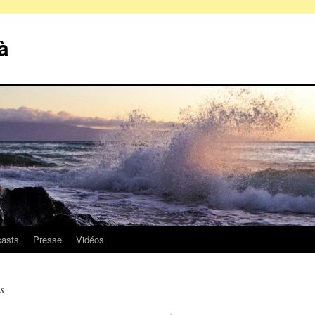
à
asts
Presse
Vidéos
s