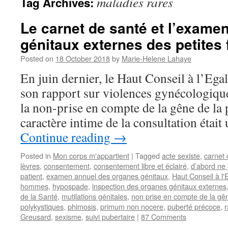
maladies rares
Tag Archives:
Le carnet de santé et l’exame
génitaux externes des petites f
Posted on
18 October 2018
by
Marie-Helene Lahaye
En juin dernier, le Haut Conseil à l’Ega
son rapport sur violences gynécologiques
la non-prise en compte de la gêne de la p
caractère intime de la consultation était
Continue reading
→
Posted in
Mon corps m'appartient
|
Tagged
acte sexiste
,
carnet 
lèvres
,
consentement
,
consentement libre et éclairé
,
d’abord ne 
patient
,
examen annuel des organes génitaux
,
Haut Conseil à l'
hommes
,
hypospade
,
inspection des organes génitaux externes
de la Santé
,
mutilations génitales
,
non prise en compte de la gên
polykystiques
,
phimosis
,
primum non nocere
,
puberté précoce
,
r
Greusard
,
sexisme
,
suivi pubertaire
|
87 Comments