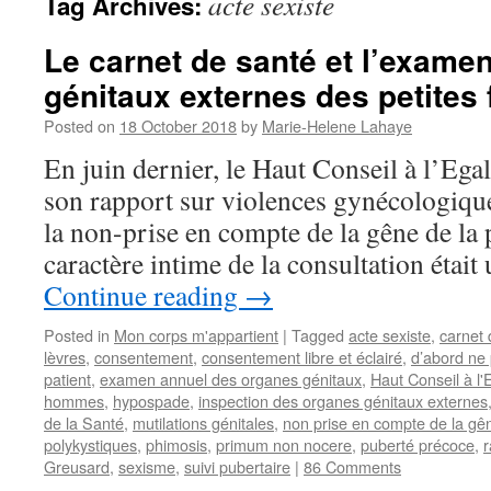
acte sexiste
Tag Archives:
Le carnet de santé et l’exame
génitaux externes des petites f
Posted on
18 October 2018
by
Marie-Helene Lahaye
En juin dernier, le Haut Conseil à l’Ega
son rapport sur violences gynécologiques
la non-prise en compte de la gêne de la p
caractère intime de la consultation était
Continue reading
→
Posted in
Mon corps m'appartient
|
Tagged
acte sexiste
,
carnet 
lèvres
,
consentement
,
consentement libre et éclairé
,
d’abord ne 
patient
,
examen annuel des organes génitaux
,
Haut Conseil à l'
hommes
,
hypospade
,
inspection des organes génitaux externes
de la Santé
,
mutilations génitales
,
non prise en compte de la gên
polykystiques
,
phimosis
,
primum non nocere
,
puberté précoce
,
r
Greusard
,
sexisme
,
suivi pubertaire
|
86 Comments