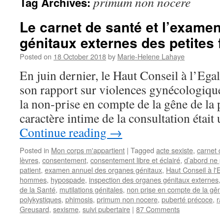
primum non nocere
Tag Archives:
Le carnet de santé et l’exame
génitaux externes des petites f
Posted on
18 October 2018
by
Marie-Helene Lahaye
En juin dernier, le Haut Conseil à l’Ega
son rapport sur violences gynécologiques
la non-prise en compte de la gêne de la p
caractère intime de la consultation était
Continue reading
→
Posted in
Mon corps m'appartient
|
Tagged
acte sexiste
,
carnet 
lèvres
,
consentement
,
consentement libre et éclairé
,
d’abord ne 
patient
,
examen annuel des organes génitaux
,
Haut Conseil à l'
hommes
,
hypospade
,
inspection des organes génitaux externes
de la Santé
,
mutilations génitales
,
non prise en compte de la gên
polykystiques
,
phimosis
,
primum non nocere
,
puberté précoce
,
r
Greusard
,
sexisme
,
suivi pubertaire
|
87 Comments