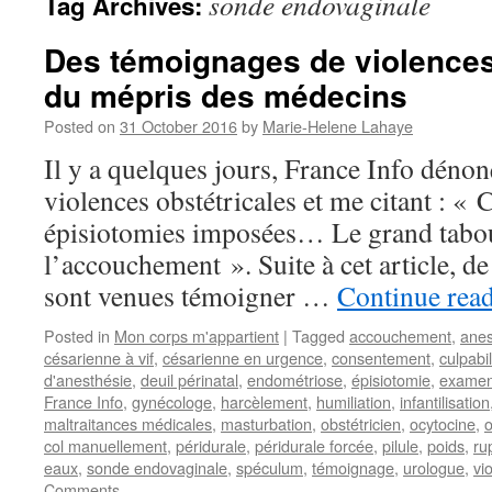
sonde endovaginale
Tag Archives:
Des témoignages de violences 
du mépris des médecins
Posted on
31 October 2016
by
Marie-Helene Lahaye
Il y a quelques jours, France Info dénonç
violences obstétricales et me citant : « 
épisiotomies imposées… Le grand tabou
l’accouchement ». Suite à cet article,
sont venues témoigner …
Continue rea
Posted in
Mon corps m'appartient
|
Tagged
accouchement
,
anes
césarienne à vif
,
césarienne en urgence
,
consentement
,
culpabil
d'anesthésie
,
deuil périnatal
,
endométriose
,
épisiotomie
,
examen
France Info
,
gynécologe
,
harcèlement
,
humiliation
,
infantilisation
maltraitances médicales
,
masturbation
,
obstétricien
,
ocytocine
,
o
col manuellement
,
péridurale
,
péridurale forcée
,
pilule
,
poids
,
ru
eaux
,
sonde endovaginale
,
spéculum
,
témoignage
,
urologue
,
vio
Comments