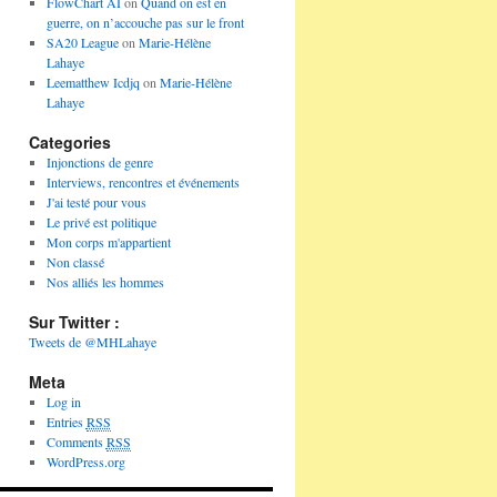
FlowChart AI
on
Quand on est en
guerre, on n’accouche pas sur le front
SA20 League
on
Marie-Hélène
Lahaye
Leematthew Icdjq
on
Marie-Hélène
Lahaye
Categories
Injonctions de genre
Interviews, rencontres et événements
J'ai testé pour vous
Le privé est politique
Mon corps m'appartient
Non classé
Nos alliés les hommes
Sur Twitter :
Tweets de @MHLahaye
Meta
Log in
Entries
RSS
Comments
RSS
WordPress.org