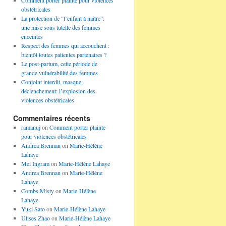
Comment porter plainte pour violences
obstétricales
La protection de “l’enfant à naître”:
une mise sous tutelle des femmes
enceintes
Respect des femmes qui accouchent :
bientôt toutes patientes partenaires ?
Le post-partum, cette période de
grande vulnérabilité des femmes
Conjoint interdit, masque,
déclenchement: l’explosion des
violences obstétricales
Commentaires récents
ramanuj
on
Comment porter plainte
pour violences obstétricales
Andrea Brennan
on
Marie-Hélène
Lahaye
Mei Ingram
on
Marie-Hélène Lahaye
Andrea Brennan
on
Marie-Hélène
Lahaye
Combs Misty
on
Marie-Hélène
Lahaye
Yuki Sato
on
Marie-Hélène Lahaye
Ulises Zhao
on
Marie-Hélène Lahaye