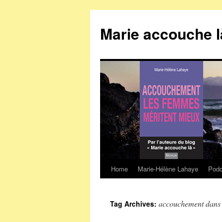
Marie accouche l
Home
Marie-Hélène Lahaye
Podc
Skip
to
accouchement dans 
Tag Archives:
content