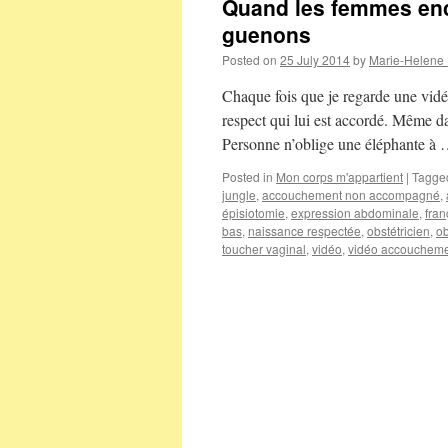
Quand les femmes enc
guenons
Posted on
25 July 2014
by
Marie-Helene
Chaque fois que je regarde une vidé
respect qui lui est accordé. Même da
Personne n’oblige une éléphante à
Posted in
Mon corps m'appartient
|
Tagge
jungle
,
accouchement non accompagné
,
épisiotomie
,
expression abdominale
,
fra
bas
,
naissance respectée
,
obstétricien
,
ob
toucher vaginal
,
vidéo
,
vidéo accouchem