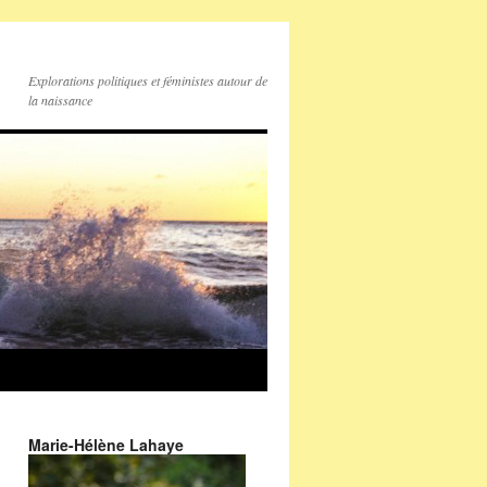
Explorations politiques et féministes autour de
la naissance
Marie-Hélène Lahaye