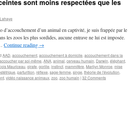
eintes sont moins respectées que les
 Lahaye
o d’accouchement d’un animal en captivité, je suis frappée par le
ns les zoos les plus sordides, aucune entrave ne lui est imposée.
 …
Continue reading
→
d
AAD
,
accouchement
,
accouchement à domicile
,
accouchement dans la
accoucher par soi-même
,
ANA
,
animal
,
cerveau humain
,
Darwin
,
éléphant
,
nçois Mauriceau
,
girafe
,
gorille
,
instinct
,
mammifère
,
Marilyn Monroe
,
mise
stétrique
,
parturition
,
réflexe
,
sage-femme
,
singe
,
théorie de l'évolution
,
ent
,
vidéo naissance animaux
,
zoo
,
zoo humain
|
32 Comments