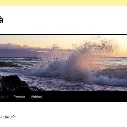
à
asts
Presse
Vidéos
la jungle