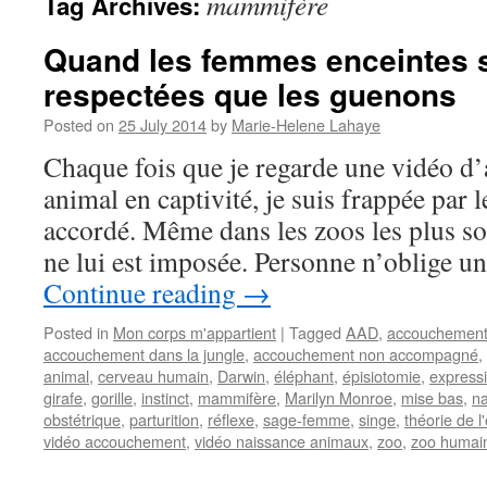
mammifère
Tag Archives:
Quand les femmes enceintes 
respectées que les guenons
Posted on
25 July 2014
by
Marie-Helene Lahaye
Chaque fois que je regarde une vidéo 
animal en captivité, je suis frappée par l
accordé. Même dans les zoos les plus so
ne lui est imposée. Personne n’oblige u
Continue reading
→
Posted in
Mon corps m'appartient
|
Tagged
AAD
,
accouchemen
accouchement dans la jungle
,
accouchement non accompagné
,
animal
,
cerveau humain
,
Darwin
,
éléphant
,
épisiotomie
,
express
girafe
,
gorille
,
instinct
,
mammifère
,
Marilyn Monroe
,
mise bas
,
na
obstétrique
,
parturition
,
réflexe
,
sage-femme
,
singe
,
théorie de l
vidéo accouchement
,
vidéo naissance animaux
,
zoo
,
zoo humai