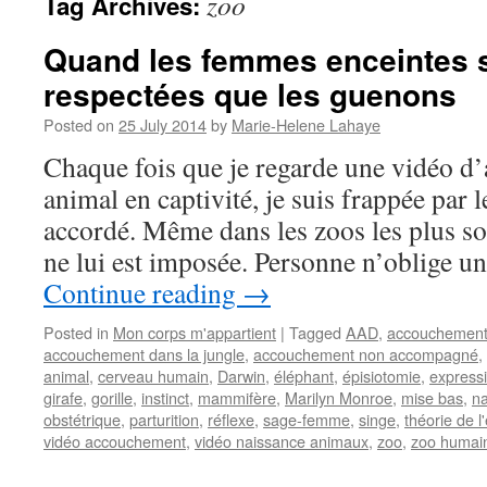
zoo
Tag Archives:
Quand les femmes enceintes 
respectées que les guenons
Posted on
25 July 2014
by
Marie-Helene Lahaye
Chaque fois que je regarde une vidéo 
animal en captivité, je suis frappée par l
accordé. Même dans les zoos les plus so
ne lui est imposée. Personne n’oblige u
Continue reading
→
Posted in
Mon corps m'appartient
|
Tagged
AAD
,
accouchemen
accouchement dans la jungle
,
accouchement non accompagné
,
animal
,
cerveau humain
,
Darwin
,
éléphant
,
épisiotomie
,
express
girafe
,
gorille
,
instinct
,
mammifère
,
Marilyn Monroe
,
mise bas
,
na
obstétrique
,
parturition
,
réflexe
,
sage-femme
,
singe
,
théorie de l
vidéo accouchement
,
vidéo naissance animaux
,
zoo
,
zoo humai