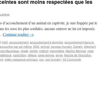
eintes sont moins respectées que les
 Lahaye
o d’accouchement d’un animal en captivité, je suis frappée par le
ns les zoos les plus sordides, aucune entrave ne lui est imposée.
 …
Continue reading
→
d
AAD
,
accouchement
,
accouchement à domicile
,
accouchement dans la
accoucher par soi-même
,
ANA
,
animal
,
cerveau humain
,
Darwin
,
éléphant
,
nçois Mauriceau
,
girafe
,
gorille
,
instinct
,
mammifère
,
Marilyn Monroe
,
mise
stétrique
,
parturition
,
réflexe
,
sage-femme
,
singe
,
théorie de l'évolution
,
ent
,
vidéo naissance animaux
,
zoo
,
zoo humain
|
32 Comments