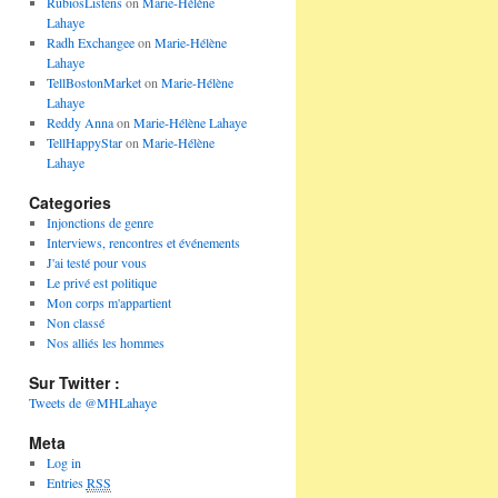
RubiosListens
on
Marie-Hélène
Lahaye
Radh Exchangee
on
Marie-Hélène
Lahaye
TellBostonMarket
on
Marie-Hélène
Lahaye
Reddy Anna
on
Marie-Hélène Lahaye
TellHappyStar
on
Marie-Hélène
Lahaye
Categories
Injonctions de genre
Interviews, rencontres et événements
J'ai testé pour vous
Le privé est politique
Mon corps m'appartient
Non classé
Nos alliés les hommes
Sur Twitter :
Tweets de @MHLahaye
Meta
Log in
Entries
RSS