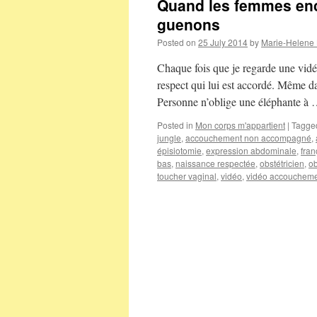
Quand les femmes enc
guenons
Posted on
25 July 2014
by
Marie-Helene
Chaque fois que je regarde une vidé
respect qui lui est accordé. Même da
Personne n’oblige une éléphante à
Posted in
Mon corps m'appartient
|
Tagge
jungle
,
accouchement non accompagné
,
épisiotomie
,
expression abdominale
,
fra
bas
,
naissance respectée
,
obstétricien
,
ob
toucher vaginal
,
vidéo
,
vidéo accouchem