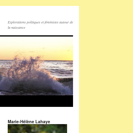
Explorations politiques et féministes autour de
la naissance
Marie-Hélène Lahaye