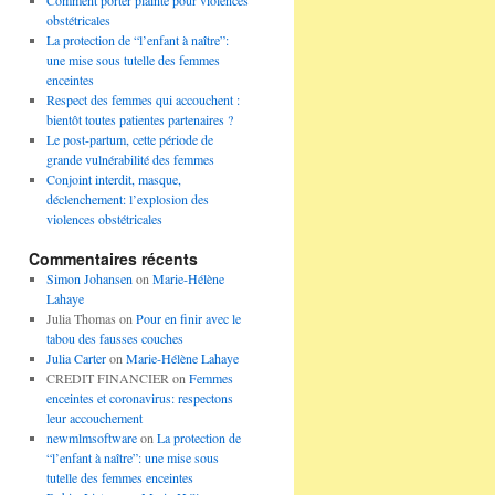
Comment porter plainte pour violences
obstétricales
La protection de “l’enfant à naître”:
une mise sous tutelle des femmes
enceintes
Respect des femmes qui accouchent :
bientôt toutes patientes partenaires ?
Le post-partum, cette période de
grande vulnérabilité des femmes
Conjoint interdit, masque,
déclenchement: l’explosion des
violences obstétricales
Commentaires récents
Simon Johansen
on
Marie-Hélène
Lahaye
Julia Thomas
on
Pour en finir avec le
tabou des fausses couches
Julia Carter
on
Marie-Hélène Lahaye
CREDIT FINANCIER
on
Femmes
enceintes et coronavirus: respectons
leur accouchement
newmlmsoftware
on
La protection de
“l’enfant à naître”: une mise sous
tutelle des femmes enceintes