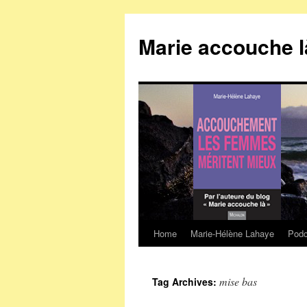
Marie accouche l
Home
Marie-Hélène Lahaye
Podc
Skip
to
mise bas
Tag Archives:
content