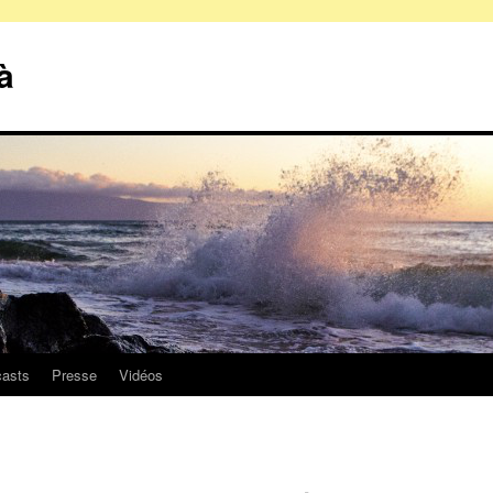
à
asts
Presse
Vidéos