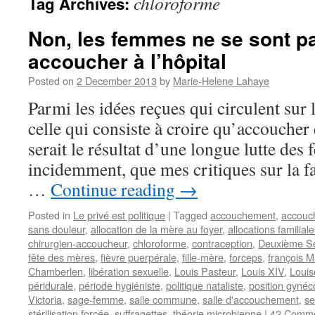
chloroforme
Tag Archives:
Non, les femmes ne se sont p
accoucher à l’hôpital
Posted on
2 December 2013
by
Marie-Helene Lahaye
Parmi les idées reçues qui circulent sur 
celle qui consiste à croire qu’accoucher 
serait le résultat d’une longue lutte des
incidemment, que mes critiques sur la 
…
Continue reading
→
Posted in
Le privé est politique
|
Tagged
accouchement
,
accouch
sans douleur
,
allocation de la mère au foyer
,
allocations familial
chirurgien-accoucheur
,
chloroforme
,
contraception
,
Deuxième S
fête des mères
,
fièvre puerpérale
,
fille-mère
,
forceps
,
françois 
Chamberlen
,
libération sexuelle
,
Louis Pasteur
,
Louis XIV
,
Louis
péridurale
,
période hygiéniste
,
politique nataliste
,
position gynéc
Victoria
,
sage-femme
,
salle commune
,
salle d'accouchement
,
se
stérilisation forcée
,
suffragettes
,
théorie microbienne
|
42 Comm